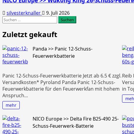
NICO Europe >> Wukong King 26-Schuss-Feuerw
silvesterknaller
9. Juli 2026
Suchen
nach:
Zuletzt gekauft
Panda >> Panic 12-Schuss-
Feuerwerkbatterie
Panic 12-Schuss-Feuerwerkbatterie Jetzt ab 6.5 € zzgl.
Reib 
Versandkosten* Pyroland Panda Panic 12-Schuss-
Vers
Feuerwerkbatterie für den Feuerwerkfan mit hohem
in To
Anspruch…
meh
mehr
NICO Europe >> Delta Fire B25-490 25-
Schuss-Feuerwerk-Batterie