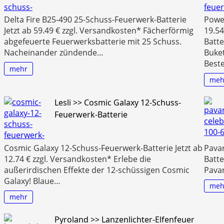
Delta Fire B25-490 25-Schuss-Feuerwerk-Batterie
Power
Jetzt ab 59.49 € zzgl. Versandkosten* Fächerförmig
19.54
abgefeuerte Feuerwerksbatterie mit 25 Schuss.
Batte
Nacheinander zündende…
Buke
Beste
mehr
meh
Lesli >> Cosmic Galaxy 12-Schuss-
Feuerwerk-Batterie
Cosmic Galaxy 12-Schuss-Feuerwerk-Batterie Jetzt ab
Pavar
12.74 € zzgl. Versandkosten* Erlebe die
Batte
außerirdischen Effekte der 12-schüssigen Cosmic
Pavar
Galaxy! Blaue…
meh
mehr
Pyroland >> Lanzenlichter-Elfenfeuer