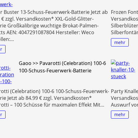
 Buster 13-Schuss-Feuerwerk-Batterie Jetzt ab
Frozen Fontä
 € zzgl. Versandkosten* XXL-Gold-Glitter-
Versandkost
rie Großkalibrige wuchtige Brokat-Palmen-
Silberblüte
tts AEN: 4047291087804 Hersteller: Weco
Silberfontä
llen:…
mehr
r
Gaoo >> Pavarotti (Celebration) 100-6
100-Schuss-Feuerwerk-Batterie
otti (Celebration) 100-6 100-Schuss-Feuerwerk-
Party Knalle
rie Jetzt ab 84.99 € zzgl. Versandkosten*
Versandkost
otti – 100 Schüsse für maximalen Effekt Mit…
Auswurf v
r
mehr