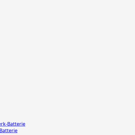
Pfiffikus
10er
Schachtel
rk-Batterie
Batterie