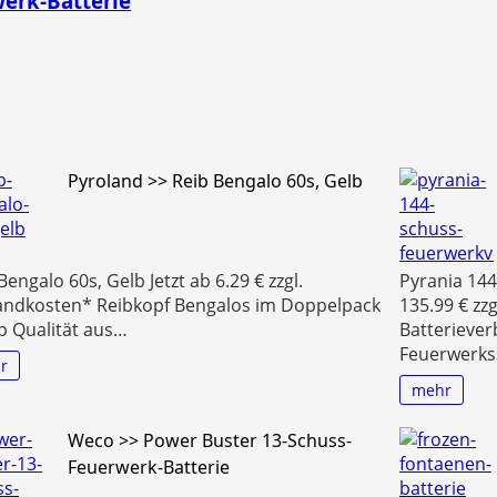
erk-Batterie
Pyroland >> Reib Bengalo 60s, Gelb
Bengalo 60s, Gelb Jetzt ab 6.29 € zzgl.
Pyrania 14
andkosten* Reibkopf Bengalos im Doppelpack
135.99 € zz
p Qualität aus…
Batteriever
Feuerwerks
r
mehr
Weco >> Power Buster 13-Schuss-
Feuerwerk-Batterie