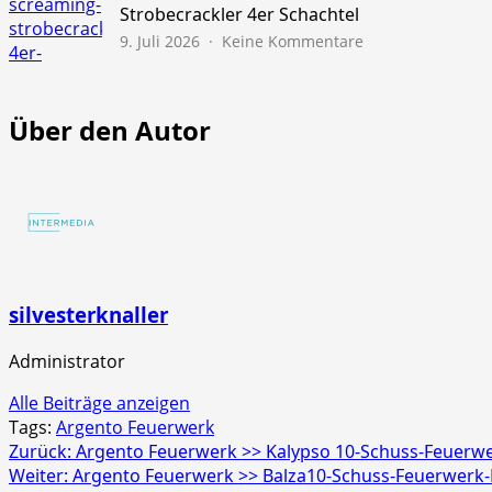
45s
Strobecrackler 4er Schachtel
zu
9. Juli 2026
Keine Kommentare
NICO
Europe
>>
Über den Autor
Screaming
Strobecrackler
4er
Schachtel
silvesterknaller
Administrator
Alle Beiträge anzeigen
Tags:
Argento Feuerwerk
Beitragsnavigation
Zurück:
Argento Feuerwerk >> Kalypso 10-Schuss-Feuerwe
Weiter:
Argento Feuerwerk >> Balza10-Schuss-Feuerwerk-