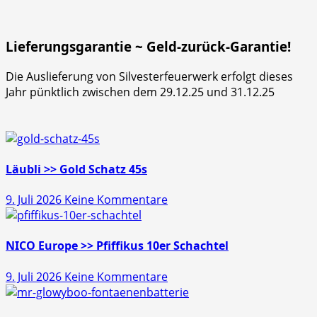
Lieferungsgarantie ~ Geld-zurück-Garantie!
Die Auslieferung von Silvesterfeuerwerk erfolgt dieses
Jahr pünktlich zwischen dem 29.12.25 und 31.12.25
Läubli >> Gold Schatz 45s
zu
9. Juli 2026
Keine Kommentare
Läubli
>>
Gold
NICO Europe >> Pfiffikus 10er Schachtel
Schatz
zu
9. Juli 2026
Keine Kommentare
45s
NICO
Europe