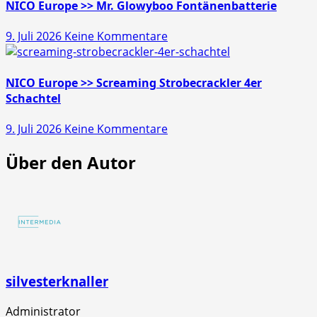
>>
NICO Europe >> Mr. Glowyboo Fontänenbatterie
Pfiffikus
zu
9. Juli 2026
Keine Kommentare
10er
NICO
Schachtel
Europe
>>
NICO Europe >> Screaming Strobecrackler 4er
Mr.
Schachtel
Glowyboo
zu
9. Juli 2026
Keine Kommentare
Fontänenbatterie
NICO
Über den Autor
Europe
>>
Screaming
Strobecrackler
4er
Schachtel
silvesterknaller
Administrator