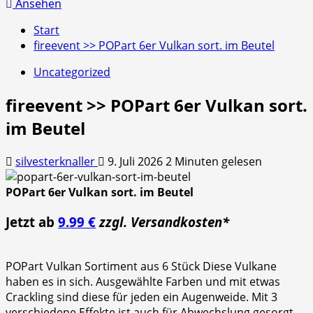
nach:
Ansehen
Start
fireevent >> POPart 6er Vulkan sort. im Beutel
Uncategorized
fireevent >> POPart 6er Vulkan sort.
im Beutel
silvesterknaller
9. Juli 2026
2 Minuten gelesen
POPart 6er Vulkan sort. im Beutel
Jetzt ab
9.99 €
zzgl. Versandkosten*
POPart Vulkan Sortiment aus 6 Stück Diese Vulkane
haben es in sich. Ausgewählte Farben und mit etwas
Crackling sind diese für jeden ein Augenweide. Mit 3
verschiedene Effekte ist auch für Abwechslung gesorgt.