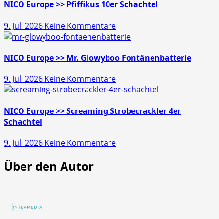
Gold
NICO Europe >> Pfiffikus 10er Schachtel
Schatz
zu
9. Juli 2026
Keine Kommentare
45s
NICO
Europe
>>
NICO Europe >> Mr. Glowyboo Fontänenbatterie
Pfiffikus
zu
9. Juli 2026
Keine Kommentare
10er
NICO
Schachtel
Europe
>>
NICO Europe >> Screaming Strobecrackler 4er
Mr.
Schachtel
Glowyboo
zu
9. Juli 2026
Keine Kommentare
Fontänenbatterie
NICO
Über den Autor
Europe
>>
Screaming
Strobecrackler
4er
Schachtel