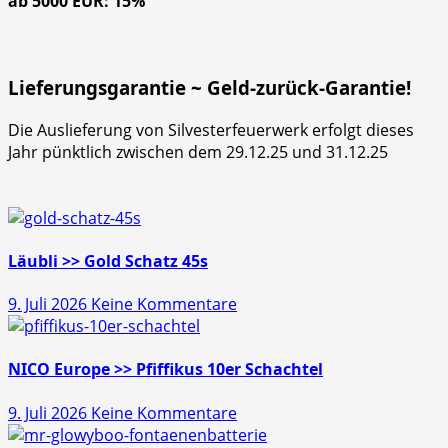
ab 5000 EUR: 15%
Lieferungsgarantie ~ Geld-zurück-Garantie!
Die Auslieferung von Silvesterfeuerwerk erfolgt dieses
Jahr pünktlich zwischen dem 29.12.25 und 31.12.25
Läubli >> Gold Schatz 45s
zu
9. Juli 2026
Keine Kommentare
Läubli
>>
Gold
NICO Europe >> Pfiffikus 10er Schachtel
Schatz
zu
9. Juli 2026
Keine Kommentare
45s
NICO