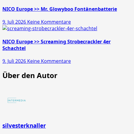
Europe
>>
NICO Europe >> Mr. Glowyboo Fontänenbatterie
Pfiffikus
zu
9. Juli 2026
Keine Kommentare
10er
NICO
Schachtel
Europe
>>
NICO Europe >> Screaming Strobecrackler 4er
Mr.
Schachtel
Glowyboo
zu
9. Juli 2026
Keine Kommentare
Fontänenbatterie
NICO
Über den Autor
Europe
>>
Screaming
Strobecrackler
4er
Schachtel
silvesterknaller