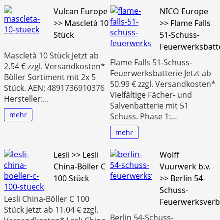
Vulcan Europe
NICO Europe
>> Mascletà 10
>> Flame Falls
Stück
51-Schuss-
Feuerwerksbatt
Mascletà 10 Stück Jetzt ab
Flame Falls 51-Schuss-
2.54 € zzgl. Versandkosten*
Feuerwerksbatterie Jetzt ab
Böller Sortiment mit 2x 5
50.99 € zzgl. Versandkosten*
Stück. AEN: 4891736910376
Vielfältige Fächer- und
Hersteller:…
Salvenbatterie mit 51
mehr
Schuss. Phase 1:…
mehr
Lesli >> Lesli
Wolff
China-Böller C
Vuurwerk b.v.
100 Stück
>> Berlin 54-
Schuss-
Lesli China-Böller C 100
Feuerwerksver
Stück Jetzt ab 11.04 € zzgl.
Berlin 54-Schuss-