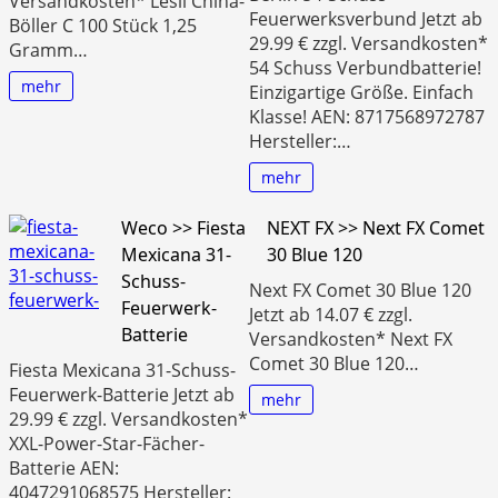
Versandkosten* Lesli China-
Feuerwerksverbund Jetzt ab
Böller C 100 Stück 1,25
29.99 € zzgl. Versandkosten*
Gramm…
54 Schuss Verbundbatterie!
mehr
Einzigartige Größe. Einfach
Klasse! AEN: 8717568972787
Hersteller:…
mehr
Weco >> Fiesta
NEXT FX >> Next FX Comet
Mexicana 31-
30 Blue 120
Schuss-
Next FX Comet 30 Blue 120
Feuerwerk-
Jetzt ab 14.07 € zzgl.
Batterie
Versandkosten* Next FX
Comet 30 Blue 120…
Fiesta Mexicana 31-Schuss-
Feuerwerk-Batterie Jetzt ab
mehr
29.99 € zzgl. Versandkosten*
XXL-Power-Star-Fächer-
Batterie AEN:
4047291068575 Hersteller: