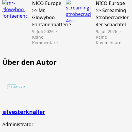
Gold
Euro
NICO Europe
NICO Europe
Schatz
>>
>> Mr.
>> Screaming
45s
Pfiffi
Glowyboo
Strobecrackler
10er
Fontänenbatterie
4er Schachtel
Schac
9. Juli 2026
9. Juli 2026
Keine
Keine
zu
zu
Kommentare
Kommentare
NICO
NICO
Europe
Euro
>>
>>
Über den Autor
Mr.
Scre
Glowyboo
Strob
Fontänenbatterie
4er
Schac
silvesterknaller
Administrator