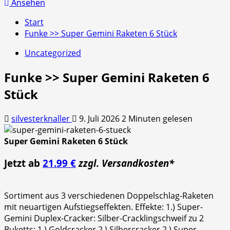
nach:
Ansehen
Start
Funke >> Super Gemini Raketen 6 Stück
Uncategorized
Funke >> Super Gemini Raketen 6
Stück
silvesterknaller
9. Juli 2026
2 Minuten gelesen
Super Gemini Raketen 6 Stück
Jetzt ab
21.99 €
zzgl. Versandkosten*
Sortiment aus 3 verschiedenen Doppelschlag-Raketen
mit neuartigen Aufstiegseffekten. Effekte: 1.) Super-
Gemini Duplex-Cracker: Silber-Cracklingschweif zu 2
Buketts: 1.) Goldcracker 2.) Silbercracker 2.) Super-