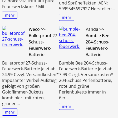
La dolce vita trifft auf pure
und Sprüheffekten. AEN:
Feuerwerkskunst! Mit…
5999545697927 Hersteller:…
mehr
mehr
Weco >>
Panda >>
Bulletproof 27-
Bumble Bee
Schuss-
204-Schuss-
Feuerwerk-
Feuerwerk-
Batterie
Batterie
Bulletproof 27-Schuss-
Bumble Bee 204-Schuss-
Feuerwerk-Batterie Jetzt ab
Feuerwerk-Batterie Jetzt ab
24.99 € zzgl. Versandkosten*
7.99 € zzgl. Versandkosten*
Imposanter Wirbel-Aufstieg
204-Schuss Perlenbatterie,
gefolgt von großen
rote und grüne
Goldflimmer-Buketts
Perlenbuketts immer in
kombiniert mit roten,
6er…
grünen…
mehr
mehr