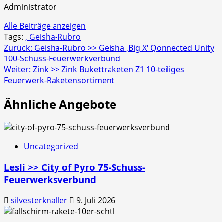
Administrator
Alle Beiträge anzeigen
Tags:
, Geisha-Rubro
Beitragsnavigation
Zurück:
Geisha-Rubro >> Geisha ‚Big X‘ Qonnected Unity
100-Schuss-Feuerwerkverbund
Weiter:
Zink >> Zink Bukettraketen Z1 10-teiliges
Feuerwerk-Raketensortiment
Ähnliche Angebote
Uncategorized
Lesli >> City of Pyro 75-Schuss-
Feuerwerksverbund
silvesterknaller
9. Juli 2026