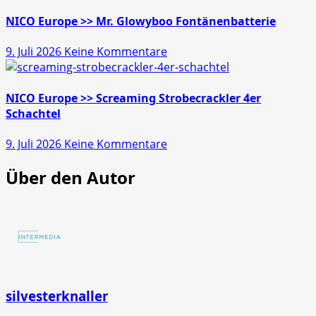
Europe
>>
NICO Europe >> Mr. Glowyboo Fontänenbatterie
Pfiffikus
zu
9. Juli 2026
Keine Kommentare
10er
NICO
Schachtel
Europe
>>
NICO Europe >> Screaming Strobecrackler 4er
Mr.
Schachtel
Glowyboo
zu
9. Juli 2026
Keine Kommentare
Fontänenbatterie
NICO
Über den Autor
Europe
>>
Screaming
Strobecrackler
4er
Schachtel
silvesterknaller