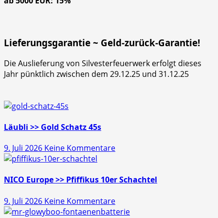
ab 5000 EUR: 15%
Lieferungsgarantie ~ Geld-zurück-Garantie!
Die Auslieferung von Silvesterfeuerwerk erfolgt dieses
Jahr pünktlich zwischen dem 29.12.25 und 31.12.25
Läubli >> Gold Schatz 45s
zu
9. Juli 2026
Keine Kommentare
Läubli
>>
Gold
NICO Europe >> Pfiffikus 10er Schachtel
Schatz
zu
9. Juli 2026
Keine Kommentare
45s
NICO