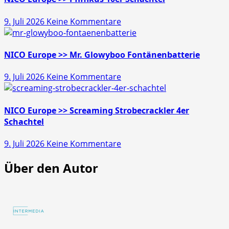
Schatz
zu
9. Juli 2026
Keine Kommentare
45s
NICO
Europe
>>
NICO Europe >> Mr. Glowyboo Fontänenbatterie
Pfiffikus
zu
9. Juli 2026
Keine Kommentare
10er
NICO
Schachtel
Europe
>>
NICO Europe >> Screaming Strobecrackler 4er
Mr.
Schachtel
Glowyboo
zu
9. Juli 2026
Keine Kommentare
Fontänenbatterie
NICO
Über den Autor
Europe
>>
Screaming
Strobecrackler
4er
Schachtel