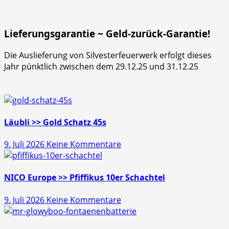
Lieferungsgarantie ~ Geld-zurück-Garantie!
Die Auslieferung von Silvesterfeuerwerk erfolgt dieses
Jahr pünktlich zwischen dem 29.12.25 und 31.12.25
Läubli >> Gold Schatz 45s
zu
9. Juli 2026
Keine Kommentare
Läubli
>>
Gold
NICO Europe >> Pfiffikus 10er Schachtel
Schatz
zu
9. Juli 2026
Keine Kommentare
45s
NICO
Europe