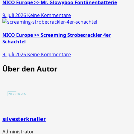
>>
NICO Europe >> Mr. Glowyboo Fontänenbatterie
Pfiffikus
zu
9. Juli 2026
Keine Kommentare
10er
NICO
Schachtel
Europe
>>
NICO Europe >> Screaming Strobecrackler 4er
Mr.
Schachtel
Glowyboo
zu
9. Juli 2026
Keine Kommentare
Fontänenbatterie
NICO
Über den Autor
Europe
>>
Screaming
Strobecrackler
4er
Schachtel
silvesterknaller
Administrator