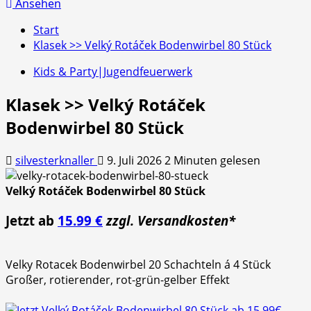
nach:
Ansehen
Start
Klasek >> Velký Rotáček Bodenwirbel 80 Stück
Kids & Party|Jugendfeuerwerk
Klasek >> Velký Rotáček
Bodenwirbel 80 Stück
silvesterknaller
9. Juli 2026
2 Minuten gelesen
Velký Rotáček Bodenwirbel 80 Stück
Jetzt ab
15.99 €
zzgl. Versandkosten*
Velky Rotacek Bodenwirbel 20 Schachteln á 4 Stück
Großer, rotierender, rot-grün-gelber Effekt