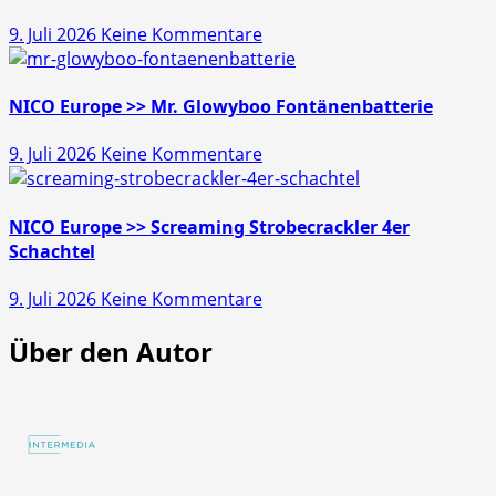
Schatz
zu
9. Juli 2026
Keine Kommentare
45s
NICO
Europe
>>
NICO Europe >> Mr. Glowyboo Fontänenbatterie
Pfiffikus
zu
9. Juli 2026
Keine Kommentare
10er
NICO
Schachtel
Europe
>>
NICO Europe >> Screaming Strobecrackler 4er
Mr.
Schachtel
Glowyboo
zu
9. Juli 2026
Keine Kommentare
Fontänenbatterie
NICO
Über den Autor
Europe
>>
Screaming
Strobecrackler
4er
Schachtel