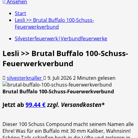
nach:
Ansehen
Start
Lesli >> Brutal Buffalo 100-Schuss-
Feuerwerkverbund
Silvesterfeuerwerk|Verbundfeuerwerke
Lesli >> Brutal Buffalo 100-Schuss-
Feuerwerkverbund
silvesterknaller
9. Juli 2026
2 Minuten gelesen
Brutal Buffalo 100-Schuss-Feuerwerkverbund
Jetzt ab
99.44 €
zzgl. Versandkosten*
Dieser 100 Schuss Compound macht seinem Namen alle
Ehre! Was für ein Buffalo mit 30 mm Kaliber, Wahnsinn!
Schöne Tails schießen hoch in die Lüfte und zerlegen in