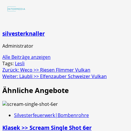
Strobecrackler
4er
Schachtel
silvesterknaller
Administrator
Alle Beiträge anzeigen
Tags:
Lesli
Beitragsnavigation
Zurück:
Weco >> Riesen Flimmer Vulkan
Weiter:
Läubli >> Elfenzauber Schweizer Vulkan
Ähnliche Angebote
Silvesterfeuerwerk|Bombenrohre
Klasek >> Scream Single Shot 6er