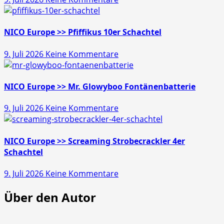
Läubli
>>
Gold
NICO Europe >> Pfiffikus 10er Schachtel
Schatz
zu
9. Juli 2026
Keine Kommentare
45s
NICO
Europe
>>
NICO Europe >> Mr. Glowyboo Fontänenbatterie
Pfiffikus
zu
9. Juli 2026
Keine Kommentare
10er
NICO
Schachtel
Europe
>>
NICO Europe >> Screaming Strobecrackler 4er
Mr.
Schachtel
Glowyboo
zu
9. Juli 2026
Keine Kommentare
Fontänenbatterie
NICO
Über den Autor
Europe
>>
Screaming