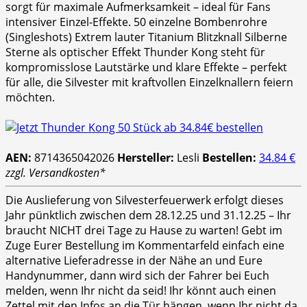
sorgt für maximale Aufmerksamkeit – ideal für Fans
intensiver Einzel-Effekte. 50 einzelne Bombenrohre
(Singleshots) Extrem lauter Titanium Blitzknall Silberne
Sterne als optischer Effekt Thunder Kong steht für
kompromisslose Lautstärke und klare Effekte – perfekt
für alle, die Silvester mit kraftvollen Einzelknallern feiern
möchten.
AEN:
8714365042026
Hersteller:
Lesli
Bestellen:
34.84 €
zzgl. Versandkosten*
Die Auslieferung von Silvesterfeuerwerk erfolgt dieses
Jahr pünktlich zwischen dem 28.12.25 und 31.12.25 – Ihr
braucht NICHT drei Tage zu Hause zu warten! Gebt im
Zuge Eurer Bestellung im Kommentarfeld einfach eine
alternative Lieferadresse in der Nähe an und Eure
Handynummer, dann wird sich der Fahrer bei Euch
melden, wenn Ihr nicht da seid! Ihr könnt auch einen
Zettel mit den Infos an die Tür hängen, wenn Ihr nicht da