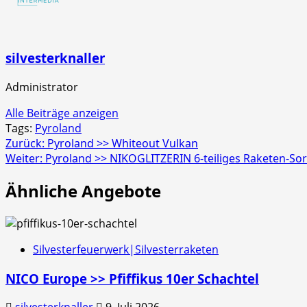
Schachtel
silvesterknaller
Administrator
Alle Beiträge anzeigen
Tags:
Pyroland
Beitragsnavigation
Zurück:
Pyroland >> Whiteout Vulkan
Weiter:
Pyroland >> NIKOGLITZERIN 6-teiliges Raketen-So
Ähnliche Angebote
Silvesterfeuerwerk|Silvesterraketen
NICO Europe >> Pfiffikus 10er Schachtel