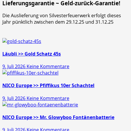
Lieferungsgarantie ~ Geld-zurück-Garantie!
Die Auslieferung von Silvesterfeuerwerk erfolgt dieses
Jahr pünktlich zwischen dem 29.12.25 und 31.12.25
Läubli >> Gold Schatz 45s
zu
9. Juli 2026
Keine Kommentare
Läubli
>>
Gold
NICO Europe >> Pfiffikus 10er Schachtel
Schatz
zu
9. Juli 2026
Keine Kommentare
45s
NICO
Europe
>>
NICO Europe >> Mr. Glowyboo Fontänenbatterie
Pfiffikus
zu
9. Juli 2026
Keine Kommentare
10er