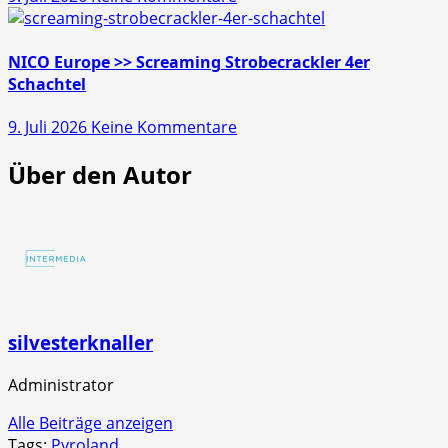
NICO
Schachtel
Europe
>>
NICO Europe >> Screaming Strobecrackler 4er
Mr.
Schachtel
Glowyboo
zu
9. Juli 2026
Keine Kommentare
Fontänenbatterie
NICO
Über den Autor
Europe
>>
Screaming
Strobecrackler
4er
Schachtel
silvesterknaller
Administrator
Alle Beiträge anzeigen
Tags:
Pyroland