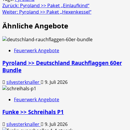
Beitragsnavigation
Zurück:
Pyroland >> Paket „Einlaufkind“
Weiter:
Pyroland >> Paket „Hexenkessel“
Ähnliche Angebote
Feuerwerk Angebote
Pyroland >> Deutschland Rauchflaggen 60er
Bundle
silvesterknaller
9. Juli 2026
Feuerwerk Angebote
Funke >> Schreihals P1
silvesterknaller
9. Juli 2026