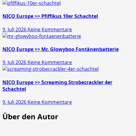
Läubli
>>
Gold
NICO Europe >> Pfiffikus 10er Schachtel
Schatz
zu
9. Juli 2026
Keine Kommentare
45s
NICO
Europe
>>
NICO Europe >> Mr. Glowyboo Fontänenbatterie
Pfiffikus
zu
9. Juli 2026
Keine Kommentare
10er
NICO
Schachtel
Europe
>>
NICO Europe >> Screaming Strobecrackler 4er
Mr.
Schachtel
Glowyboo
zu
9. Juli 2026
Keine Kommentare
Fontänenbatterie
NICO
Über den Autor
Europe
>>
Screaming
Strobecrackler