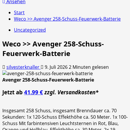
nach:
Ansehen
Start
Weco >> Avenger 258-Schuss-Feuerwerk-Batterie
Uncategorized
Weco >> Avenger 258-Schuss-
Feuerwerk-Batterie
silvesterknaller
9. Juli 2026
2 Minuten gelesen
Avenger 258-Schuss-Feuerwerk-Batterie
Jetzt ab
41.99 €
zzgl. Versandkosten*
Insgesamt 258 Schuss, insgesamt Brenndauer ca. 70
Sekunden: 1x 120-Schuss Effekthöhe ca. 50 Meter. 1x 100-
Schuss Mit farbintensiven Leuchtsternen in Rot, Blau,
Orange und Hellblau. Effekthöhe ca. 30 Meter. 2x 19-