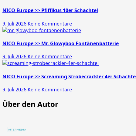
>>
Gold
NICO Europe >> Pfiffikus 10er Schachtel
Schatz
zu
9. Juli 2026
Keine Kommentare
45s
NICO
Europe
>>
NICO Europe >> Mr. Glowyboo Fontänenbatterie
Pfiffikus
zu
9. Juli 2026
Keine Kommentare
10er
NICO
Schachtel
Europe
>>
NICO Europe >> Screaming Strobecrackler 4er Schachte
Mr.
zu
9. Juli 2026
Keine Kommentare
Glowyboo
NICO
Fontänenbatterie
Über den Autor
Europe
>>
Screaming
Strobecrackler
4er
Schachtel