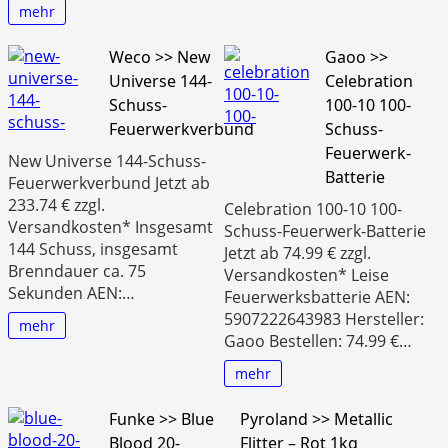
mehr
Weco >> New
Gaoo >>
Universe 144-
Celebration
Schuss-
100-10 100-
Feuerwerkverbund
Schuss-
Feuerwerk-
New Universe 144-Schuss-
Batterie
Feuerwerkverbund Jetzt ab
233.74 € zzgl.
Celebration 100-10 100-
Versandkosten* Insgesamt
Schuss-Feuerwerk-Batterie
144 Schuss, insgesamt
Jetzt ab 74.99 € zzgl.
Brenndauer ca. 75
Versandkosten* Leise
Sekunden AEN:…
Feuerwerksbatterie AEN:
5907222643983 Hersteller:
mehr
Gaoo Bestellen: 74.99 €…
mehr
Funke >> Blue
Pyroland >> Metallic
Blood 20-
Flitter – Rot 1kg