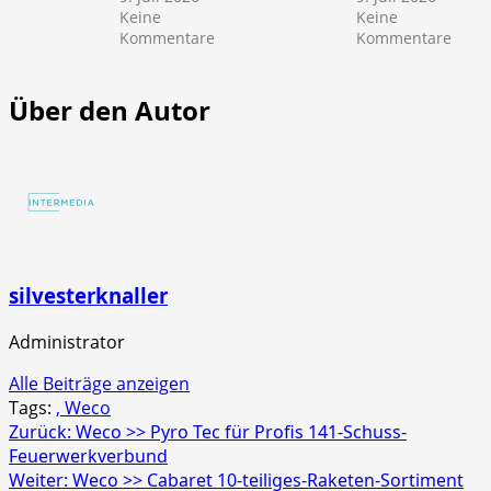
Keine
Keine
zu
zu
Kommentare
Kommentare
NICO
NICO
Europe
Euro
>>
>>
Über den Autor
Mr.
Scre
Glowyboo
Strob
Fontänenbatterie
4er
Schac
silvesterknaller
Administrator
Alle Beiträge anzeigen
Tags:
, Weco
Beitragsnavigation
Zurück:
Weco >> Pyro Tec für Profis 141-Schuss-
Feuerwerkverbund
Weiter:
Weco >> Cabaret 10-teiliges-Raketen-Sortiment