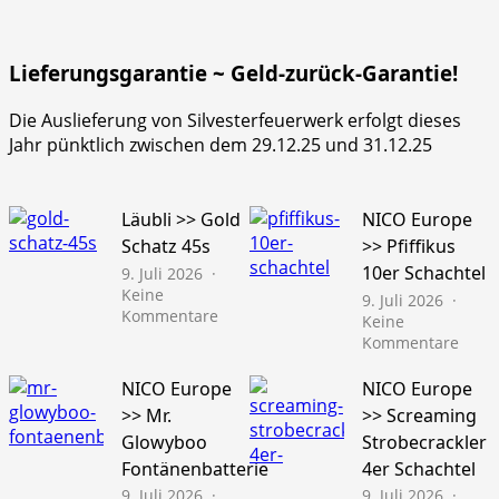
Lieferungsgarantie ~ Geld-zurück-Garantie!
Die Auslieferung von Silvesterfeuerwerk erfolgt dieses
Jahr pünktlich zwischen dem 29.12.25 und 31.12.25
Läubli >> Gold
NICO Europe
Schatz 45s
>> Pfiffikus
10er Schachtel
9. Juli 2026
Keine
9. Juli 2026
zu
Kommentare
Keine
Läubli
zu
Kommentare
>>
NICO
Gold
Euro
NICO Europe
NICO Europe
Schatz
>>
>> Mr.
>> Screaming
45s
Pfiffi
Glowyboo
Strobecrackler
10er
Fontänenbatterie
4er Schachtel
Schac
9. Juli 2026
9. Juli 2026