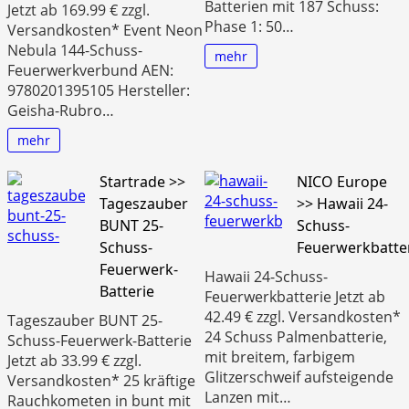
Batterien mit 187 Schuss:
Jetzt ab 169.99 € zzgl.
Phase 1: 50…
Versandkosten* Event Neon
Nebula 144-Schuss-
mehr
Feuerwerkverbund AEN:
9780201395105 Hersteller:
Geisha-Rubro…
mehr
Startrade >>
NICO Europe
Tageszauber
>> Hawaii 24-
BUNT 25-
Schuss-
Schuss-
Feuerwerkbatte
Feuerwerk-
Hawaii 24-Schuss-
Batterie
Feuerwerkbatterie Jetzt ab
42.49 € zzgl. Versandkosten*
Tageszauber BUNT 25-
24 Schuss Palmenbatterie,
Schuss-Feuerwerk-Batterie
mit breitem, farbigem
Jetzt ab 33.99 € zzgl.
Glitzerschweif aufsteigende
Versandkosten* 25 kräftige
Lanzen mit…
Rauchkometen in bunt mit