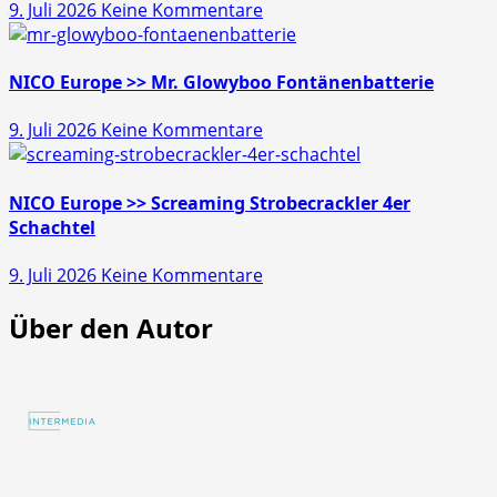
zu
9. Juli 2026
Keine Kommentare
45s
NICO
Europe
>>
NICO Europe >> Mr. Glowyboo Fontänenbatterie
Pfiffikus
zu
9. Juli 2026
Keine Kommentare
10er
NICO
Schachtel
Europe
>>
NICO Europe >> Screaming Strobecrackler 4er
Mr.
Schachtel
Glowyboo
zu
9. Juli 2026
Keine Kommentare
Fontänenbatterie
NICO
Über den Autor
Europe
>>
Screaming
Strobecrackler
4er
Schachtel