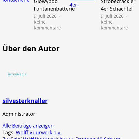
Glowyboo
Strobecrackler
10er
Fontänenbatterie
4er Schachtel
Schac
9. Juli 2026
9. Juli 2026
Keine
Keine
zu
zu
Kommentare
Kommentare
NICO
NICO
Europe
Euro
>>
>>
Über den Autor
Mr.
Scre
Glowyboo
Strob
Fontänenbatterie
4er
Schac
silvesterknaller
Administrator
Alle Beiträge anzeigen
Tags:
Wolff Vuurwerk b.v.