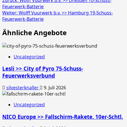
Beitragsnavigation
Zurück:
Wolff Vuurwerk b.v. >> Dresden 10-Schuss-
Feuerwerk-Batterie
Weiter:
Wolff Vuurwerk b.v. >> Hamburg 19-Schuss-
Feuerwerk-Batterie
Ähnliche Angebote
Uncategorized
Lesli >> City of Pyro 75-Schuss-
Feuerwerksverbund
silvesterknaller
9. Juli 2026
Uncategorized
NICO Europe >> Fallschirm-Rakete, 10er-Schtl.