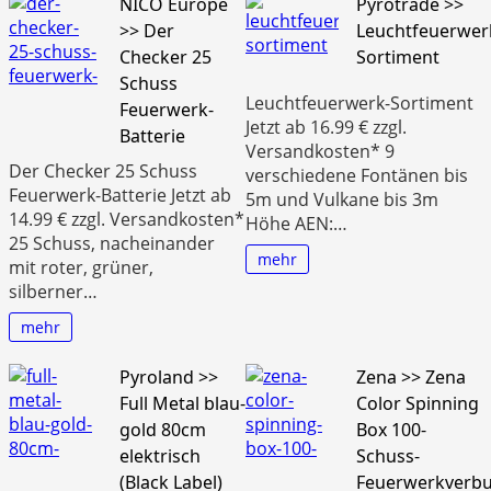
NICO Europe
Pyrotrade >>
>> Der
Leuchtfeuerwer
Checker 25
Sortiment
Schuss
Leuchtfeuerwerk-Sortiment
Feuerwerk-
Jetzt ab 16.99 € zzgl.
Batterie
Versandkosten* 9
Der Checker 25 Schuss
verschiedene Fontänen bis
Feuerwerk-Batterie Jetzt ab
5m und Vulkane bis 3m
14.99 € zzgl. Versandkosten*
Höhe AEN:…
25 Schuss, nacheinander
mehr
mit roter, grüner,
silberner…
mehr
Pyroland >>
Zena >> Zena
Full Metal blau-
Color Spinning
gold 80cm
Box 100-
elektrisch
Schuss-
(Black Label)
Feuerwerkverb