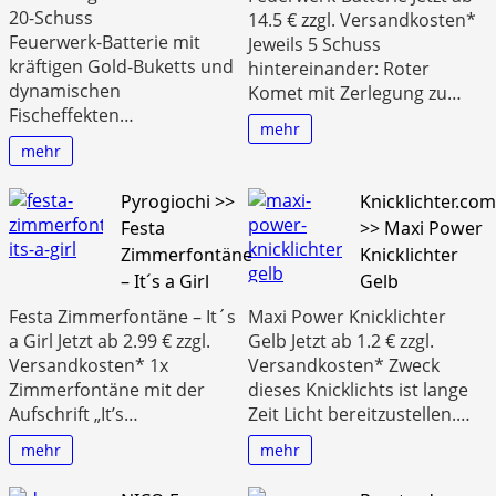
20‑Schuss
14.5 € zzgl. Versandkosten*
Feuerwerk‑Batterie mit
Jeweils 5 Schuss
kräftigen Gold‑Buketts und
hintereinander: Roter
dynamischen
Komet mit Zerlegung zu…
Fischeffekten…
mehr
mehr
Pyrogiochi >>
Knicklichter.com
Festa
>> Maxi Power
Zimmerfontäne
Knicklichter
– It´s a Girl
Gelb
Festa Zimmerfontäne – It´s
Maxi Power Knicklichter
a Girl Jetzt ab 2.99 € zzgl.
Gelb Jetzt ab 1.2 € zzgl.
Versandkosten* 1x
Versandkosten* Zweck
Zimmerfontäne mit der
dieses Knicklichts ist lange
Aufschrift „It’s…
Zeit Licht bereitzustellen.…
mehr
mehr