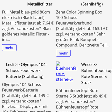
Metallicflitter
(Stahlkäfig)
Full Metal blau-gold 80cm
Zena Color Spinning Box
elektrisch (Black Label)
100-Schuss-
Metallicflitter Jetzt ab 7.64 €
Feuerwerkverbund
zzgl. Versandkosten* Blau-
(Stahlkäfig) Jetzt ab 163.19 €
goldenes Metallic Flitter -
zzgl. Versandkosten* Sehr
im…
großer Blink-Bouquets-
Compound. Der zweite Teil…
mehr
mehr
Lesli >> Olympus 104-
Weco >>
Schuss-Feuerwerk-
Bühnenfeuerto
Batterie (Stahlkäfig)
Rote Sterne 5
Stück
Olympus 104-Schuss-
Feuerwerk-Batterie
Bühnenfeuertopf Rote
(Stahlkäfig) Jetzt ab 149 €
Sterne 5 Stück Jetzt ab 49 €
zzgl. Versandkosten*
zzgl. Versandkosten*
Blitzknall-Displaybox mit
Bühnenfeuertopf Rote
104 Schüssen von großem