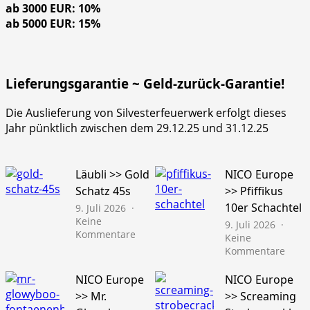
ab 3000 EUR: 10%
ab 5000 EUR: 15%
Lieferungsgarantie ~ Geld-zurück-Garantie!
Die Auslieferung von Silvesterfeuerwerk erfolgt dieses
Jahr pünktlich zwischen dem 29.12.25 und 31.12.25
Läubli >> Gold
NICO Europe
Schatz 45s
>> Pfiffikus
10er Schachtel
9. Juli 2026
Keine
9. Juli 2026
zu
Kommentare
Keine
Läubli
zu
Kommentare
>>
NICO
Gold
Euro
NICO Europe
NICO Europe
Schatz
>>
>> Mr.
>> Screaming
45s
Pfiffi