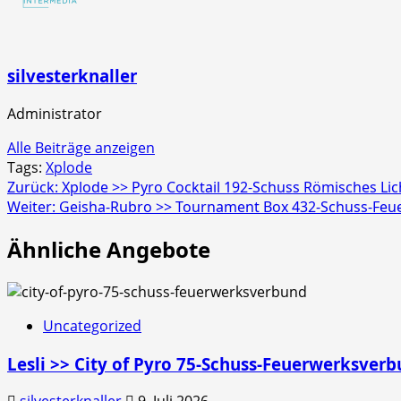
Schachtel
silvesterknaller
Administrator
Alle Beiträge anzeigen
Tags:
Xplode
Beitragsnavigation
Zurück:
Xplode >> Pyro Cocktail 192-Schuss Römisches Lic
Weiter:
Geisha-Rubro >> Tournament Box 432-Schuss-Feu
Ähnliche Angebote
Uncategorized
Lesli >> City of Pyro 75-Schuss-Feuerwerksver