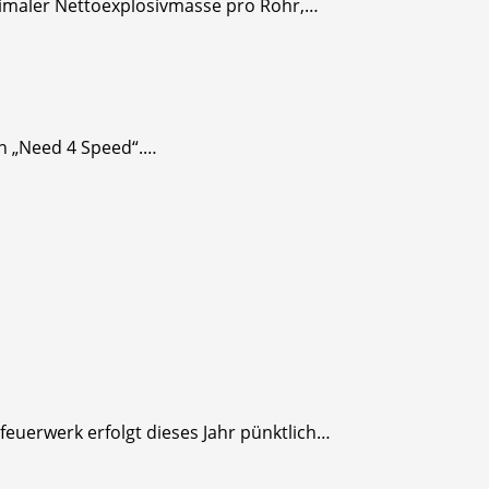
AXimaler Nettoexplosivmasse pro Rohr,…
en „Need 4 Speed“.…
feuerwerk erfolgt dieses Jahr pünktlich…