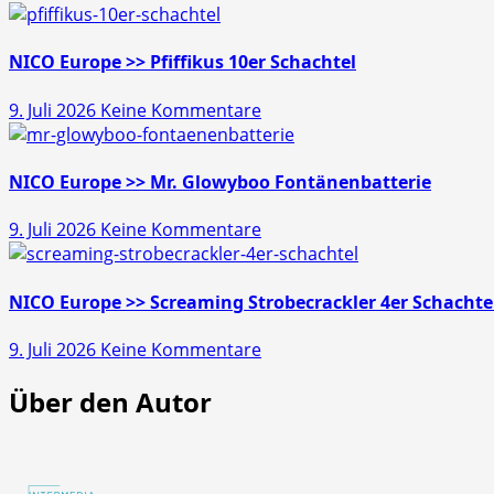
Läubli
>>
Gold
NICO Europe >> Pfiffikus 10er Schachtel
Schatz
zu
9. Juli 2026
Keine Kommentare
45s
NICO
Europe
>>
NICO Europe >> Mr. Glowyboo Fontänenbatterie
Pfiffikus
zu
9. Juli 2026
Keine Kommentare
10er
NICO
Schachtel
Europe
>>
NICO Europe >> Screaming Strobecrackler 4er Schachte
Mr.
zu
9. Juli 2026
Keine Kommentare
Glowyboo
NICO
Fontänenbatterie
Über den Autor
Europe
>>
Screaming
Strobecrackler
4er