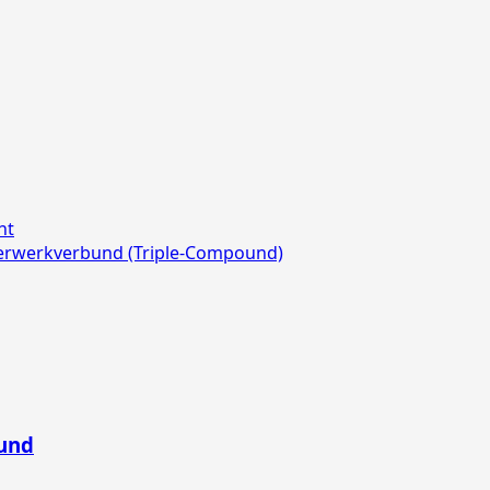
ht
erwerkverbund (Triple-Compound)
bund