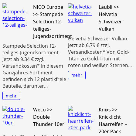
NICO Europe
Läubli >>
>> Stampede
Helvetia
Selection 12-
Schweizer
teiliges-
Vulkan
Jugendsortiment
Helvetia Schweizer Vulkan
Jetzt ab 6.79 € zzgl.
Stampede Selection 12-
Versandkosten* Von Gold-
teiliges-Jugendsortiment
Titan zu Gold-Titan mit
Jetzt ab 9.34 € zzgl.
roten und weißen Sternen…
Versandkosten* In diesem
Ganzjahres-Sortiment
mehr
befinden sich 12 plastikfreie
Bauteile, darunter…
mehr
Weco >>
Knixs >>
Double
Knicklicht
Thunder 10er
Haarreifen –
20er Pack