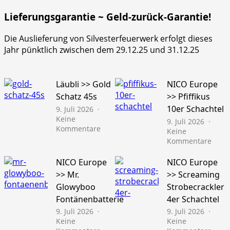
Lieferungsgarantie ~ Geld-zurück-Garantie!
Die Auslieferung von Silvesterfeuerwerk erfolgt dieses
Jahr pünktlich zwischen dem 29.12.25 und 31.12.25
Läubli >> Gold
NICO Europe
Schatz 45s
>> Pfiffikus
10er Schachtel
9. Juli 2026
Keine
9. Juli 2026
zu
Kommentare
Keine
Läubli
zu
Kommentare
>>
NICO
Gold
Euro
NICO Europe
NICO Europe
Schatz
>>
>> Mr.
>> Screaming
45s
Pfiffi
Glowyboo
Strobecrackler
10er
Fontänenbatterie
4er Schachtel
Schac
9. Juli 2026
9. Juli 2026
Keine
Keine