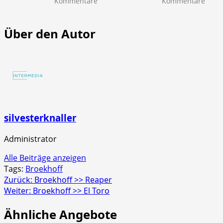
zu
zu
Kommentare
Kommentare
NICO
NICO
Europe
Euro
>>
>>
Über den Autor
Mr.
Scre
Glowyboo
Strob
Fontänenbatterie
4er
Schac
silvesterknaller
Administrator
Alle Beiträge anzeigen
Tags:
Broekhoff
Beitragsnavigation
Zurück:
Broekhoff >> Reaper
Weiter:
Broekhoff >> El Toro
Ähnliche Angebote