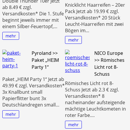
Double Thunder 10er Jetzt
Knicklicht Haarreifen – 20er
ab 8.49 € zzgl.
Pack Jetzt ab 19.99 € zzgl.
Versandkosten* Die 1. Stufe
Versandkosten* 20 Stück
beginnt jeweils immer mit
Leucht-Haarreifen mit zwei
einem Silber-Feuertopf,…
Bögen im…
mehr
mehr
Pyroland >>
NICO Europe
Paket „HEIM
>> Römisches
Party 1“
Licht rot 8-
Schuss
Paket „HEIM Party 1“ Jetzt ab
Römisches Licht rot 8-
49.99 € zzgl. Versandkosten*
Schuss Jetzt ab 2.3 € zzgl.
3x Knallbunt small
Versandkosten* 8
Papierflitter bunt 3x
nacheinander aufsteigende
Deutschlandregen small…
mächtige Leuchtkometen in
mehr
roter Farbe.…
mehr