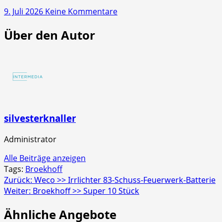
Glowyboo
zu
9. Juli 2026
Keine Kommentare
Fontänenbatterie
NICO
Über den Autor
Europe
>>
Screaming
Strobecrackler
4er
Schachtel
silvesterknaller
Administrator
Alle Beiträge anzeigen
Tags:
Broekhoff
Beitragsnavigation
Zurück:
Weco >> Irrlichter 83-Schuss-Feuerwerk-Batterie
Weiter:
Broekhoff >> Super 10 Stück
Ähnliche Angebote