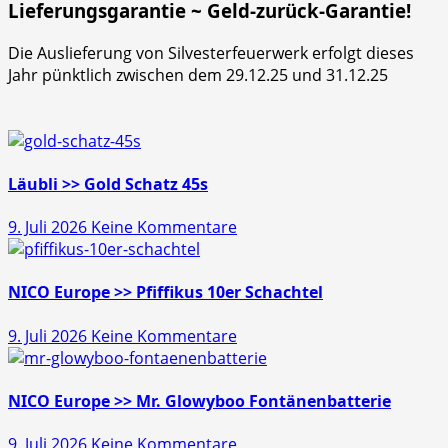
Lieferungsgarantie ~ Geld-zurück-Garantie!
Die Auslieferung von Silvesterfeuerwerk erfolgt dieses
Jahr pünktlich zwischen dem 29.12.25 und 31.12.25
Läubli >> Gold Schatz 45s
zu
9. Juli 2026
Keine Kommentare
Läubli
>>
Gold
NICO Europe >> Pfiffikus 10er Schachtel
Schatz
zu
9. Juli 2026
Keine Kommentare
45s
NICO
Europe
>>
NICO Europe >> Mr. Glowyboo Fontänenbatterie
Pfiffikus
zu
9. Juli 2026
Keine Kommentare
10er