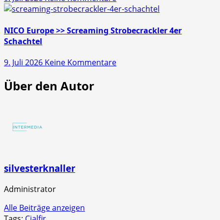
NICO
Schachtel
Europe
>>
NICO Europe >> Screaming Strobecrackler 4er
Mr.
Schachtel
Glowyboo
zu
9. Juli 2026
Keine Kommentare
Fontänenbatterie
NICO
Über den Autor
Europe
>>
Screaming
Strobecrackler
4er
Schachtel
silvesterknaller
Administrator
Alle Beiträge anzeigen
Tags:
Cialfir