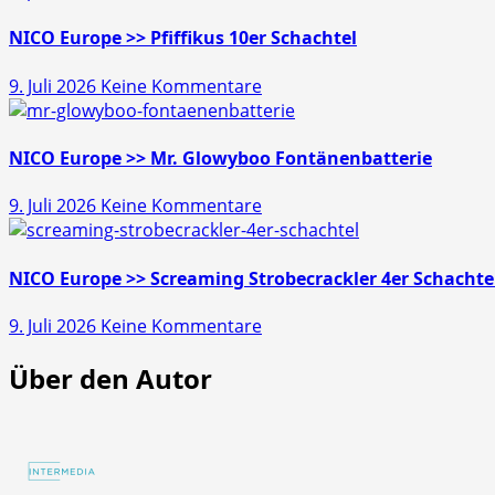
>>
Gold
NICO Europe >> Pfiffikus 10er Schachtel
Schatz
zu
9. Juli 2026
Keine Kommentare
45s
NICO
Europe
>>
NICO Europe >> Mr. Glowyboo Fontänenbatterie
Pfiffikus
zu
9. Juli 2026
Keine Kommentare
10er
NICO
Schachtel
Europe
>>
NICO Europe >> Screaming Strobecrackler 4er Schachte
Mr.
zu
9. Juli 2026
Keine Kommentare
Glowyboo
NICO
Fontänenbatterie
Über den Autor
Europe
>>
Screaming
Strobecrackler
4er
Schachtel