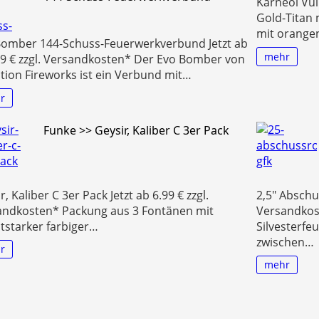
Karneol Vul
Gold-Titan
mit orange
Bomber 144-Schuss-Feuerwerkverbund Jetzt ab
mehr
9 € zzgl. Versandkosten* Der Evo Bomber von
tion Fireworks ist ein Verbund mit…
r
Funke >> Geysir, Kaliber C 3er Pack
r, Kaliber C 3er Pack Jetzt ab 6.99 € zzgl.
2,5″ Abschus
andkosten* Packung aus 3 Fontänen mit
Versandkos
tstarker farbiger…
Silvesterfe
zwischen…
r
mehr