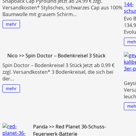
Snapback Cap Pyroland Jetzt ab 24.99 € zzgl.
Versandkosten* Stylisches, schwarzes Cap aus 100%
Baumwolle mit grauem Schirm…
Evo 
mehr
134.9
Evolu
meh
Nico >> Spin Doctor – Bodenkreisel 3 Stück
Spin Doctor – Bodenkreisel 3 Stück Jetzt ab 0.99 €
zzgl. Versandkosten* 3 Bodenkreisel, die sich bei
der…
Geysi
mehr
Vers
leuch
meh
Panda >> Red Planet 36-Schuss-
Feuerwerk-Batterie