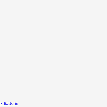
>>
Pfiffikus
10er
Schachtel
k-Batterie