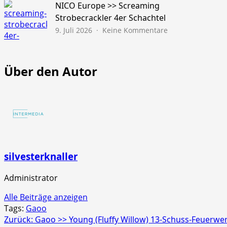
Schatz
NICO Europe >> Screaming
45s
Strobecrackler 4er Schachtel
zu
9. Juli 2026
Keine Kommentare
NICO
Europe
>>
Über den Autor
Screaming
Strobecrackler
4er
Schachtel
silvesterknaller
Administrator
Alle Beiträge anzeigen
Tags:
Gaoo
Beitragsnavigation
Zurück:
Gaoo >> Young (Fluffy Willow) 13-Schuss-Feuerwer