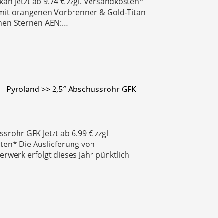
kan Jetzt ab 9.74 € zzgl. Versandkosten*
 mit orangenen Vorbrenner & Gold-Titan
nen Sternen AEN:…
Pyroland >> 2,5″ Abschussrohr GFK
srohr GFK Jetzt ab 6.99 € zzgl.
ten* Die Auslieferung von
uerwerk erfolgt dieses Jahr pünktlich