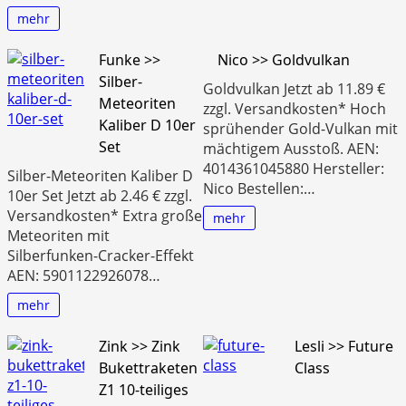
mehr
Funke >>
Nico >> Goldvulkan
Silber-
Goldvulkan Jetzt ab 11.89 €
Meteoriten
zzgl. Versandkosten* Hoch
Kaliber D 10er
sprühender Gold-Vulkan mit
Set
mächtigem Ausstoß. AEN:
4014361045880 Hersteller:
Silber-Meteoriten Kaliber D
Nico Bestellen:…
10er Set Jetzt ab 2.46 € zzgl.
Versandkosten* Extra große
mehr
Meteoriten mit
Silberfunken-Cracker-Effekt
AEN: 5901122926078…
mehr
Zink >> Zink
Lesli >> Future
Bukettraketen
Class
Z1 10-teiliges