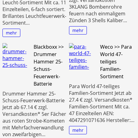
zzgl. Versandkosten*
Leucht-Sortiment Mit ca. 11
3KLANG Bombenrohre
Einzelteilen, 6-fach sortiert.
feuern nach einmaligem
Brillantes Leuchtfeuerwerk-
Zünden 3 Shells Kaliber…
Sortiment…
mehr
mehr
Blackboxx >>
Weco >> Para
Drummer
World 47-
Hammer 25-
teiliges
Schuss-
Familien-
Feuerwerk-
Sortiment
Batterie
Para World 47-teiliges
Familien-Sortiment Jetzt ab
Drummer Hammer 25-
27.4 € zzgl. Versandkosten*
Schuss-Feuerwerk-Batterie
Familien-Sortiment Mit ca.
Jetzt ab 67.14 € zzgl.
47 Einzelteilen AEN:
Versandkosten* 5er Fächer
4047291071636 Hersteller:…
aus roten Strobe-Kometen
mit Mehrfachverwandlung
mehr
von zweifarbigen…