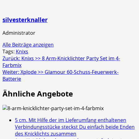
silvesterknaller
Administrator
Alle Beiträge anzeigen
Tags:
Knixs
Beitragsnavigation
Zurück:
Knixs >> 8 Arm-Knicklichter Party Set im 4-
Farbmix
Weiter:
Xplode >> Glamour 60-Schuss-Feuerwerk-
Batterie
Ähnliche Angebote
5 cm. Mit Hilfe der im Lieferumfang enthaltenen
Verbindungsstücke steckst Du einfach beide Enden
des Knicklichts zusammen