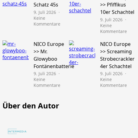
Schatz 45s
>> Pfiffikus
10er Schachtel
9. Juli 2026
Keine
9. Juli 2026
zu
Kommentare
Keine
Läubli
zu
Kommentare
>>
NICO
Gold
Euro
NICO Europe
NICO Europe
Schatz
>>
>> Mr.
>> Screaming
45s
Pfiffi
Glowyboo
Strobecrackler
10er
Fontänenbatterie
4er Schachtel
Schac
9. Juli 2026
9. Juli 2026
Keine
Keine
zu
zu
Kommentare
Kommentare
NICO
NICO
Europe
Euro
>>
>>
Über den Autor
Mr.
Scre
Glowyboo
Strob
Fontänenbatterie
4er
Schac