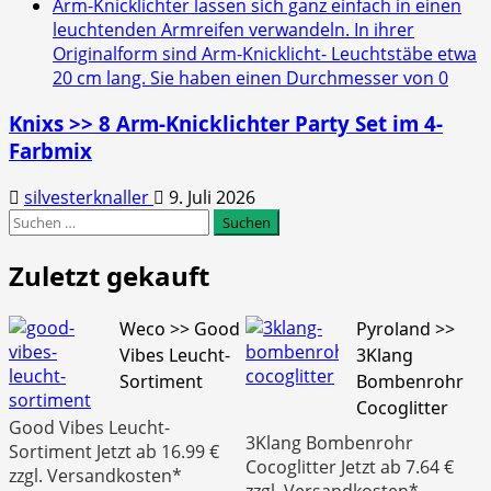
Arm-Knicklichter lassen sich ganz einfach in einen
leuchtenden Armreifen verwandeln. In ihrer
Originalform sind Arm-Knicklicht- Leuchtstäbe etwa
20 cm lang. Sie haben einen Durchmesser von 0
Knixs >> 8 Arm-Knicklichter Party Set im 4-
Farbmix
silvesterknaller
9. Juli 2026
Suchen
nach:
Zuletzt gekauft
Weco >> Good
Pyroland >>
Vibes Leucht-
3Klang
Sortiment
Bombenrohr
Cocoglitter
Good Vibes Leucht-
3Klang Bombenrohr
Sortiment Jetzt ab 16.99 €
Cocoglitter Jetzt ab 7.64 €
zzgl. Versandkosten*