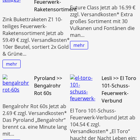
Feuerwerk-
Future Class Jetzt ab 16.99 €
Raketensortiment
zzgl. Versandkosten* Extra
Zink Bukettraketen Z1 10-
großes Sortiment mit 30
teiliges Feuerwerk-
Vulkanen und Fontänen die
Raketensortiment Jetzt ab
man…
59.49 € zzgl. Versandkosten*
mehr
10er Beutel, sortiert 2x Gold
& Grüne…
mehr
Pyroland >>
Lesli >> El Toro
Bengalrohr
101-Schuss-
Rot 60s
Feuerwerk-
Verbund
Bengalrohr Rot 60s Jetzt ab
El Toro 101-Schuss-
2.69 € zzgl. Versandkosten*
Feuerwerk-Verbund Jetzt ab
Das Pyroland „Bengalrohr“
104.54 € zzgl.
brennt ca. eine Minute lang
Versandkosten* „El Toro“
mit…
haucht der Nacht Leben ein: