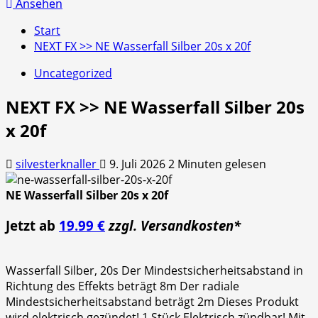
nach:
Ansehen
Start
NEXT FX >> NE Wasserfall Silber 20s x 20f
Uncategorized
NEXT FX >> NE Wasserfall Silber 20s
x 20f
silvesterknaller
9. Juli 2026
2 Minuten gelesen
NE Wasserfall Silber 20s x 20f
Jetzt ab
19.99 €
zzgl. Versandkosten*
Wasserfall Silber, 20s Der Mindestsicherheitsabstand in
Richtung des Effekts beträgt 8m Der radiale
Mindestsicherheitsabstand beträgt 2m Dieses Produkt
wird elektrisch gezündet! 1 Stück Elektrisch zündbar! Mit