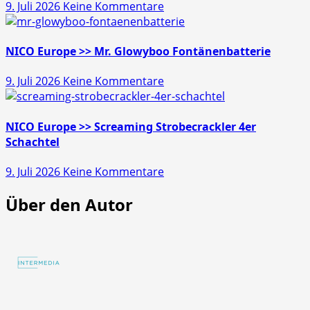
zu
9. Juli 2026
Keine Kommentare
45s
NICO
Europe
>>
NICO Europe >> Mr. Glowyboo Fontänenbatterie
Pfiffikus
zu
9. Juli 2026
Keine Kommentare
10er
NICO
Schachtel
Europe
>>
NICO Europe >> Screaming Strobecrackler 4er
Mr.
Schachtel
Glowyboo
zu
9. Juli 2026
Keine Kommentare
Fontänenbatterie
NICO
Über den Autor
Europe
>>
Screaming
Strobecrackler
4er
Schachtel