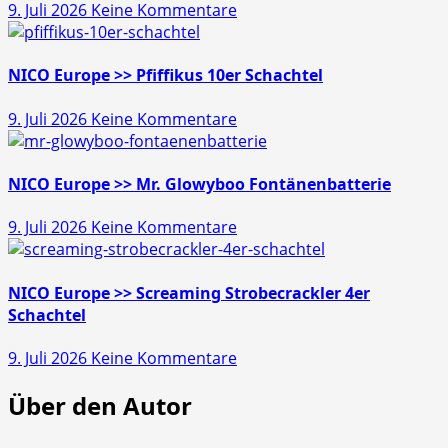
zu
9. Juli 2026
Keine Kommentare
Läubli
>>
Gold
NICO Europe >> Pfiffikus 10er Schachtel
Schatz
zu
9. Juli 2026
Keine Kommentare
45s
NICO
Europe
>>
NICO Europe >> Mr. Glowyboo Fontänenbatterie
Pfiffikus
zu
9. Juli 2026
Keine Kommentare
10er
NICO
Schachtel
Europe
>>
NICO Europe >> Screaming Strobecrackler 4er
Mr.
Schachtel
Glowyboo
zu
9. Juli 2026
Keine Kommentare
Fontänenbatterie
NICO
Über den Autor
Europe
>>
Screaming