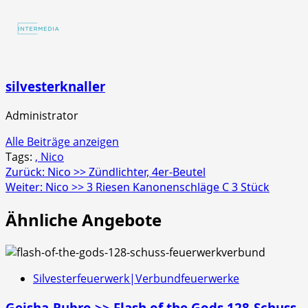
Strobecrackler
4er
Schachtel
silvesterknaller
Administrator
Alle Beiträge anzeigen
Tags:
, Nico
Beitragsnavigation
Zurück:
Nico >> Zündlichter, 4er-Beutel
Weiter:
Nico >> 3 Riesen Kanonenschläge C 3 Stück
Ähnliche Angebote
Silvesterfeuerwerk|Verbundfeuerwerke
Geisha-Rubro >> Flash of the Gods 128-Schuss-