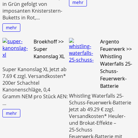
mehr
in Grün gefolgt von
imposanten Knisterstern-
Buketts in Rot,…
mehr
Broekhoff >>
Argento
Super
Feuerwerk >>
Kanonslag XL
Whistling
Waterfalls 25-
Super Kanonslag XL Jetzt ab
Schuss-
7.69 € zzgl. Versandkosten*
Feuerwerk-
200er Schachtel
Batterie
Kanonenschläge, 0,4
Whistling Waterfalls 25-
Gramm NEM pro Stück AEN:
Schuss-Feuerwerk-Batterie
…
Jetzt ab 49.29 € zzgl.
mehr
Versandkosten* Heuler‑
und Brokat‑Effekte –
25‑Schuss
Feuerwerk‑Batterie mit