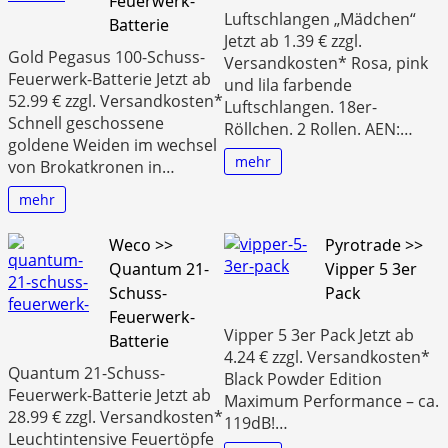
Feuerwerk-
Luftschlangen „Mädchen“
Batterie
Jetzt ab 1.39 € zzgl.
Gold Pegasus 100-Schuss-
Versandkosten* Rosa, pink
Feuerwerk-Batterie Jetzt ab
und lila farbende
52.99 € zzgl. Versandkosten*
Luftschlangen. 18er-
Schnell geschossene
Röllchen. 2 Rollen. AEN:…
goldene Weiden im wechsel
mehr
von Brokatkronen in…
mehr
Weco >>
Pyrotrade >>
Quantum 21-
Vipper 5 3er
Schuss-
Pack
Feuerwerk-
Vipper 5 3er Pack Jetzt ab
Batterie
4.24 € zzgl. Versandkosten*
Quantum 21-Schuss-
Black Powder Edition
Feuerwerk-Batterie Jetzt ab
Maximum Performance – ca.
28.99 € zzgl. Versandkosten*
119dB!…
Leuchtintensive Feuertöpfe