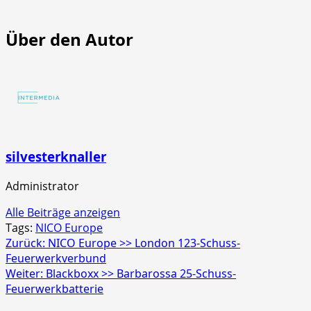
NICO
NICO
Europe
Euro
>>
>>
Über den Autor
Mr.
Scre
Glowyboo
Strob
Fontänenbatterie
4er
Schac
silvesterknaller
Administrator
Alle Beiträge anzeigen
Tags:
NICO Europe
Beitragsnavigation
Zurück:
NICO Europe >> London 123-Schuss-
Feuerwerkverbund
Weiter:
Blackboxx >> Barbarossa 25-Schuss-
Feuerwerkbatterie