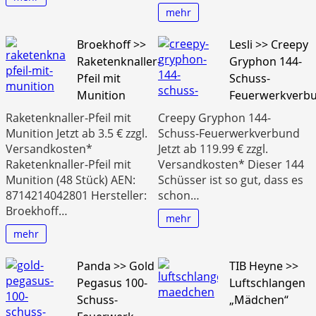
mehr
Broekhoff >>
Lesli >> Creepy
Raketenknaller-
Gryphon 144-
Pfeil mit
Schuss-
Munition
Feuerwerkverb
Raketenknaller-Pfeil mit
Creepy Gryphon 144-
Munition Jetzt ab 3.5 € zzgl.
Schuss-Feuerwerkverbund
Versandkosten*
Jetzt ab 119.99 € zzgl.
Raketenknaller-Pfeil mit
Versandkosten* Dieser 144
Munition (48 Stück) AEN:
Schüsser ist so gut, dass es
8714214042801 Hersteller:
schon…
Broekhoff…
mehr
mehr
Panda >> Gold
TIB Heyne >>
Pegasus 100-
Luftschlangen
Schuss-
„Mädchen“