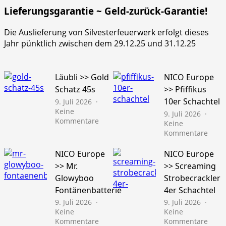
Lieferungsgarantie ~ Geld-zurück-Garantie!
Die Auslieferung von Silvesterfeuerwerk erfolgt dieses
Jahr pünktlich zwischen dem 29.12.25 und 31.12.25
Läubli >> Gold
NICO Europe
Schatz 45s
>> Pfiffikus
10er Schachtel
9. Juli 2026
Keine
9. Juli 2026
zu
Kommentare
Keine
Läubli
zu
Kommentare
>>
NICO
Gold
Euro
NICO Europe
NICO Europe
Schatz
>>
>> Mr.
>> Screaming
45s
Pfiffi
Glowyboo
Strobecrackler
10er
Fontänenbatterie
4er Schachtel
Schac
9. Juli 2026
9. Juli 2026
Keine
Keine
zu
zu
Kommentare
Kommentare