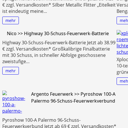
€ zzgl. Versandkosten* Silber Metallic Flitter „Eitelkeit
Versa
ist eindeutig meine…
Beng
mehr
meh
Nico >> Highway 30-Schuss-Feuerwerk-Batterie
Highway 30-Schuss-Feuerwerk-Batterie Jetzt ab 38.99
€ zzgl. Versandkosten* Großkalibrige Finalbatterie
mit 30 Schuss, in schneller Abfolge geschossene
Xplo
zweistufige…
10-te
mehr
grün
meh
Argento Feuerwerk >> Pyroshow 100-A
Palermo 96-Schuss-Feuerwerkverbund
Pyroshow 100-A Palermo 96-Schuss-
Feuerwerkverbund Jetzt ab 69 € zzgl. Versandkosten*