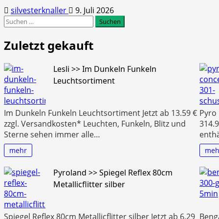
silvesterknaller
9. Juli 2026
Suchen
nach:
Zuletzt gekauft
Lesli >> Im Dunkeln Funkeln
Leuchtsortiment
Im Dunkeln Funkeln Leuchtsortiment Jetzt ab 13.59 €
Pyro
zzgl. Versandkosten* Leuchten, Funkeln, Blitz und
314.9
Sterne sehen immer alle…
enthä
mehr
meh
Pyroland >> Spiegel Reflex 80cm
Metallicflitter silber
Spiegel Reflex 80cm Metallicflitter silber Jetzt ab 6.29
Benga