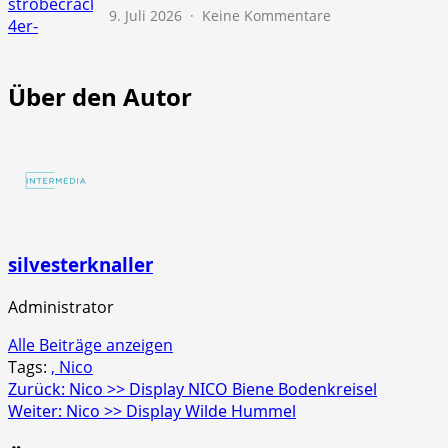
zu
9. Juli 2026
Keine Kommentare
NICO
Europe
>>
Über den Autor
Screaming
Strobecrackler
4er
Schachtel
silvesterknaller
Administrator
Alle Beiträge anzeigen
Tags:
, Nico
Beitragsnavigation
Zurück:
Nico >> Display NICO Biene Bodenkreisel
Weiter:
Nico >> Display Wilde Hummel