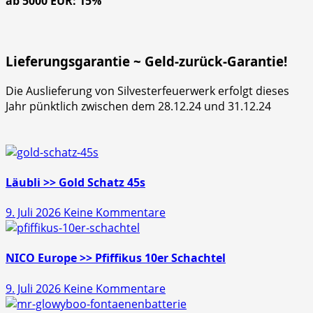
ab 5000 EUR: 15%
Lieferungsgarantie ~ Geld-zurück-Garantie!
Die Auslieferung von Silvesterfeuerwerk erfolgt dieses
Jahr pünktlich zwischen dem 28.12.24 und 31.12.24
Läubli >> Gold Schatz 45s
zu
9. Juli 2026
Keine Kommentare
Läubli
>>
Gold
NICO Europe >> Pfiffikus 10er Schachtel
Schatz
zu
9. Juli 2026
Keine Kommentare
45s
NICO