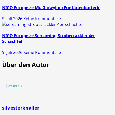
Europe
>>
NICO Europe >> Mr. Glowyboo Fontänenbatterie
Pfiffikus
zu
9. Juli 2026
Keine Kommentare
10er
NICO
Schachtel
Europe
>>
NICO Europe >> Screaming Strobecrackler 4er
Mr.
Schachtel
Glowyboo
zu
9. Juli 2026
Keine Kommentare
Fontänenbatterie
NICO
Über den Autor
Europe
>>
Screaming
Strobecrackler
4er
Schachtel
silvesterknaller