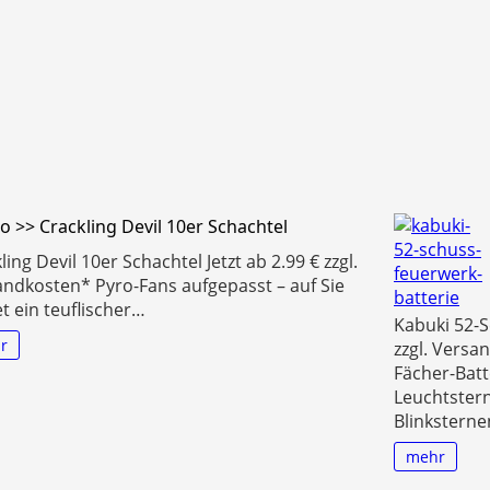
o >> Crackling Devil 10er Schachtel
ling Devil 10er Schachtel Jetzt ab 2.99 € zzgl.
ndkosten* Pyro-Fans aufgepasst – auf Sie
t ein teuflischer…
Kabuki 52-S
r
zzgl. Versa
Fächer-Batt
Leuchtster
Blinksterne
mehr