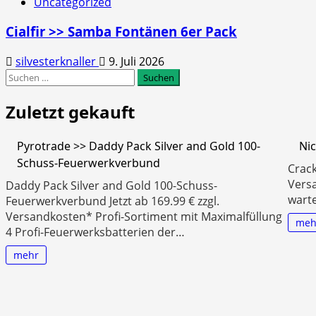
Uncategorized
Cialfir >> Samba Fontänen 6er Pack
silvesterknaller
9. Juli 2026
Suchen
nach:
Zuletzt gekauft
Pyrotrade >> Daddy Pack Silver and Gold 100-
Nic
Schuss-Feuerwerkverbund
Crack
Versa
Daddy Pack Silver and Gold 100-Schuss-
warte
Feuerwerkverbund Jetzt ab 169.99 € zzgl.
Versandkosten* Profi-Sortiment mit Maximalfüllung
meh
4 Profi-Feuerwerksbatterien der…
mehr