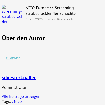
Gold
Schatz
NICO Europe >> Screaming
45s
Strobecrackler 4er Schachtel
zu
9. Juli 2026
Keine Kommentare
NICO
Europe
>>
Über den Autor
Screaming
Strobecrackler
4er
Schachtel
silvesterknaller
Administrator
Alle Beiträge anzeigen
Tags:
, Nico