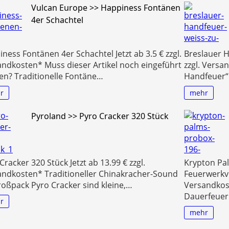
Vulcan Europe >> Happiness Fontänen
4er Schachtel
ness Fontänen 4er Schachtel Jetzt ab 3.5 € zzgl.
Breslauer H
ndkosten* Muss dieser Artikel noch eingeführt
zzgl. Versa
en? Traditionelle Fontäne…
Handfeuer“
r
mehr
Pyroland >> Pyro Cracker 320 Stück
Cracker 320 Stück Jetzt ab 13.99 € zzgl.
Krypton Pa
andkosten* Traditioneller Chinakracher-Sound
Feuerwerkve
oßpack Pyro Cracker sind kleine,…
Versandkos
Dauerfeuer
r
mehr