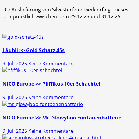
Die Auslieferung von Silvesterfeuerwerk erfolgt dieses
Jahr pünktlich zwischen dem 29.12.25 und 31.12.25
Läubli >> Gold Schatz 45s
zu
9. Juli 2026
Keine Kommentare
Läubli
>>
Gold
NICO Europe >> Pfiffikus 10er Schachtel
Schatz
zu
9. Juli 2026
Keine Kommentare
45s
NICO
Europe
>>
NICO Europe >> Mr. Glowyboo Fontänenbatterie
Pfiffikus
zu
9. Juli 2026
Keine Kommentare
10er
NICO
Schachtel