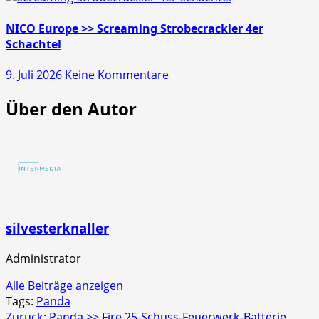
Europe
>>
NICO Europe >> Screaming Strobecrackler 4er
Mr.
Schachtel
Glowyboo
zu
9. Juli 2026
Keine Kommentare
Fontänenbatterie
NICO
Über den Autor
Europe
>>
Screaming
Strobecrackler
4er
Schachtel
silvesterknaller
Administrator
Alle Beiträge anzeigen
Tags:
Panda
Zurück:
Panda >> Fire 25-Schuss-Feuerwerk-Batterie