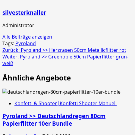
silvesterknaller
Administrator
Alle Beiträge anzeigen
Tags:
Pyroland
Beitragsnavigation
Zurück:
Pyroland >> Herzrasen 50cm Metallicflitter rot
Weiter:
Pyroland >> Greenoble 50cm Papierflitter grün-
weiß
Ähnliche Angebote
Konfetti & Shooter|Konfetti Shooter Manuell
Pyroland >> Deutschlandregen 80cm
Papierflitter 10er Bundle