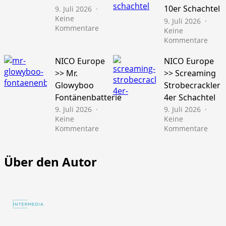
10er Schachtel
9. Juli 2026
Keine
9. Juli 2026
zu
Kommentare
Keine
Läubli
zu
Kommentare
>>
NICO
Gold
Euro
NICO Europe
NICO Europe
Schatz
>>
>> Mr.
>> Screaming
45s
Pfiffi
Glowyboo
Strobecrackler
10er
Fontänenbatterie
4er Schachtel
Schac
9. Juli 2026
9. Juli 2026
Keine
Keine
zu
zu
Kommentare
Kommentare
NICO
NICO
Europe
Euro
>>
>>
Über den Autor
Mr.
Scre
Glowyboo
Strob
Fontänenbatterie
4er
Schac