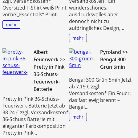
zzgl. Versandkosten*
Versandkosten* Ein
Oversized T-Shirt weiß Print
wunderschönes,
vorne „Essentials“ Print…
ausdrucksvolles aber
dennoch nicht zu
mehr
aufdringliches Design,…
mehr
Albert
Pyroland >>
Feuerwerk >>
Bengal 300
Pretty in Pink
Grün 5min
36-Schuss-
Bengal 300 Grün 5min Jetzt
Feuerwerk-
ab 7.19 € zzgl.
Batterie
Versandkosten* Ein Feuer,
Pretty in Pink 36-Schuss-
das fast ewig brennt –
Feuerwerk-Batterie Jetzt ab
Bengal…
38.24 € zzgl. Versandkosten*
mehr
36-Schuss Batterie mit
eleganter Farbkomposition
Pretty in Pink…