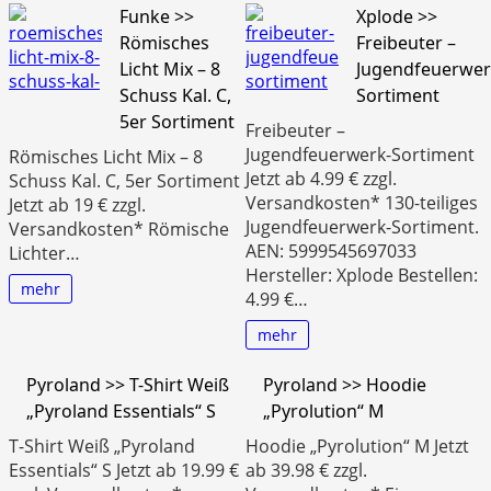
Funke >>
Xplode >>
Römisches
Freibeuter –
Licht Mix – 8
Jugendfeuerwer
Schuss Kal. C,
Sortiment
5er Sortiment
Freibeuter –
Jugendfeuerwerk-Sortiment
Römisches Licht Mix – 8
Jetzt ab 4.99 € zzgl.
Schuss Kal. C, 5er Sortiment
Versandkosten* 130-teiliges
Jetzt ab 19 € zzgl.
Jugendfeuerwerk-Sortiment.
Versandkosten* Römische
AEN: 5999545697033
Lichter…
Hersteller: Xplode Bestellen:
mehr
4.99 €…
mehr
Pyroland >> T-Shirt Weiß
Pyroland >> Hoodie
„Pyroland Essentials“ S
„Pyrolution“ M
T-Shirt Weiß „Pyroland
Hoodie „Pyrolution“ M Jetzt
Essentials“ S Jetzt ab 19.99 €
ab 39.98 € zzgl.