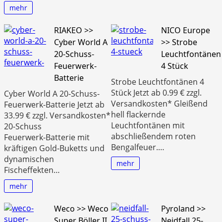
mehr
RIAKEO >>
NICO Europe
Cyber World A
>> Strobe
20-Schuss-
Leuchtfontänen
Feuerwerk-
4 Stück
Batterie
Strobe Leuchtfontänen 4
Stück Jetzt ab 0.99 € zzgl.
Cyber World A 20-Schuss-
Versandkosten* Gleißend
Feuerwerk-Batterie Jetzt ab
hell flackernde
33.99 € zzgl. Versandkosten*
Leuchtfontänen mit
20‑Schuss
abschließendem roten
Feuerwerk‑Batterie mit
Bengalfeuer.…
kräftigen Gold‑Buketts und
dynamischen
mehr
Fischeffekten…
mehr
Weco >> Weco
Pyroland >>
Super Böller II
Neidfall 25-