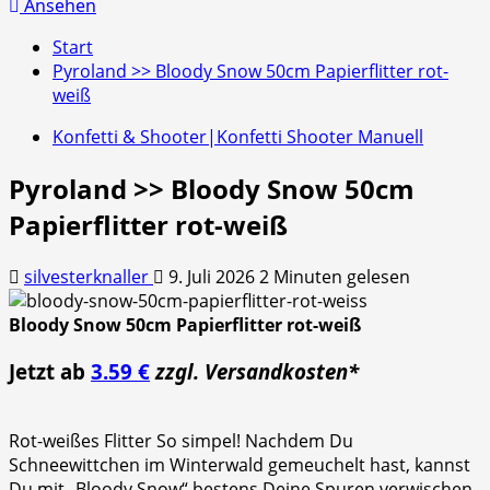
nach:
Ansehen
Start
Pyroland >> Bloody Snow 50cm Papierflitter rot-
weiß
Konfetti & Shooter|Konfetti Shooter Manuell
Pyroland >> Bloody Snow 50cm
Papierflitter rot-weiß
silvesterknaller
9. Juli 2026
2 Minuten gelesen
Bloody Snow 50cm Papierflitter rot-weiß
Jetzt ab
3.59 €
zzgl. Versandkosten*
Rot-weißes Flitter So simpel! Nachdem Du
Schneewittchen im Winterwald gemeuchelt hast, kannst
Du mit „Bloody Snow“ bestens Deine Spuren verwischen