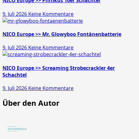
Gold
NICO Europe >> Pfiffikus 10er Schachtel
Schatz
zu
9. Juli 2026
Keine Kommentare
45s
NICO
Europe
>>
NICO Europe >> Mr. Glowyboo Fontänenbatterie
Pfiffikus
zu
9. Juli 2026
Keine Kommentare
10er
NICO
Schachtel
Europe
>>
NICO Europe >> Screaming Strobecrackler 4er
Mr.
Schachtel
Glowyboo
zu
9. Juli 2026
Keine Kommentare
Fontänenbatterie
NICO
Über den Autor
Europe
>>
Screaming
Strobecrackler
4er
Schachtel