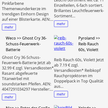
Leucht-Sortiment Mit ca. 11
Pinkfarbene
Einzelteilen, 6-fach sortiert.
Themenwunderkerze im
Brillantes Leuchtfeuerwerk-
trendigen Einhorn Design
Sortiment…
auf einer Blisterkarte. AEN:…
mehr
mehr
Weco >> Ghost Cry 36-
Pyroland >>
Schuss-Feuerwerk-
Reib Rauch
Batterie
60s, Violett
Ghost Cry 36-Schuss-
Reib Rauch 60s, Violett Jetzt
Feuerwerk-Batterie Jetzt ab
ab 7.19 € zzgl.
32.99 € zzgl. Versandkosten*
Versandkosten* Reibkopf
Rasant abgefeuerte
Rauchprojektoren im
Titanwirbel mit
Doppelpack in Top Qualität
soundstarken Pfeifen. AEN:
aus…
4047291034297 Hersteller:…
mehr
mehr
Nico >> Peter der Große
Xplode >>