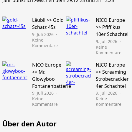
Jahr pünktlich zwischen dem 29.12.25 und 31.12.25
Läubli >> Gold
NICO Europe
Schatz 45s
>> Pfiffikus
10er Schachtel
9. Juli 2026
Keine
9. Juli 2026
zu
Kommentare
Keine
Läubli
zu
Kommentare
>>
NICO
Gold
Euro
NICO Europe
NICO Europe
Schatz
>>
>> Mr.
>> Screaming
45s
Pfiffi
Glowyboo
Strobecrackler
10er
Fontänenbatterie
4er Schachtel
Schac
9. Juli 2026
9. Juli 2026
Keine
Keine
zu
zu
Kommentare
Kommentare
NICO
NICO
Europe
Euro
>>
>>
Über den Autor
Mr.
Scre
Glowyboo
Strob