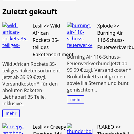
nach:
Zuletzt gekauft
Lesli >> Wild
Xplode >>
African
Burning Air
Rockets 35-
116-Schuss-
teiliges
Feuerwerkverb
Raketensortiment
Burning Air 116-Schuss-
Feuerwerkverbund Jetzt ab
Wild African Rockets 35-
99.99 € zzgl. Versandkosten*
teiliges Raketensortiment
Brokatbuketts mit grünen
Jetzt ab 39.99 € zzgl.
sowie lila Sternen und bunt
Versandkosten* Für den
gemischten…
aboluten Raketen-
Liebhaber! 35 Teile,
mehr
inklusive…
mehr
Lesli >> Creepy
RIAKEO >>
Gryphon 144-
Thunderbolt 1