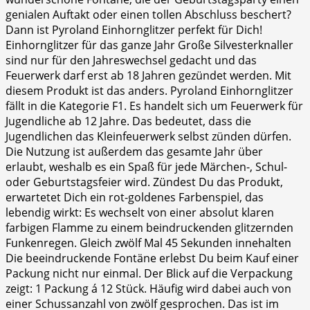
genialen Auftakt oder einen tollen Abschluss beschert?
Dann ist Pyroland Einhornglitzer perfekt für Dich!
Einhornglitzer für das ganze Jahr Große Silvesterknaller
sind nur für den Jahreswechsel gedacht und das
Feuerwerk darf erst ab 18 Jahren gezündet werden. Mit
diesem Produkt ist das anders. Pyroland Einhornglitzer
fällt in die Kategorie F1. Es handelt sich um Feuerwerk für
Jugendliche ab 12 Jahre. Das bedeutet, dass die
Jugendlichen das Kleinfeuerwerk selbst zünden dürfen.
Die Nutzung ist außerdem das gesamte Jahr über
erlaubt, weshalb es ein Spaß für jede Märchen-, Schul-
oder Geburtstagsfeier wird. Zündest Du das Produkt,
erwartetet Dich ein rot-goldenes Farbenspiel, das
lebendig wirkt: Es wechselt von einer absolut klaren
farbigen Flamme zu einem beindruckenden glitzernden
Funkenregen. Gleich zwölf Mal 45 Sekunden innehalten
Die beeindruckende Fontäne erlebst Du beim Kauf einer
Packung nicht nur einmal. Der Blick auf die Verpackung
zeigt: 1 Packung á 12 Stück. Häufig wird dabei auch von
einer Schussanzahl von zwölf gesprochen. Das ist im