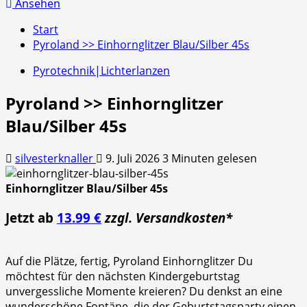
nach:
Ansehen
Start
Pyroland >> Einhornglitzer Blau/Silber 45s
Pyrotechnik|Lichterlanzen
Pyroland >> Einhornglitzer
Blau/Silber 45s
silvesterknaller
9. Juli 2026
3 Minuten gelesen
Einhornglitzer Blau/Silber 45s
Jetzt ab
13.99 €
zzgl. Versandkosten*
Auf die Plätze, fertig, Pyroland Einhornglitzer Du
möchtest für den nächsten Kindergeburtstag
unvergessliche Momente kreieren? Du denkst an eine
wunderschöne Fontäne, die der Geburtstagsparty einen