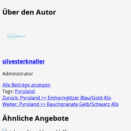
Europe
Euro
>>
>>
Über den Autor
Mr.
Scre
Glowyboo
Strob
Fontänenbatterie
4er
Schac
silvesterknaller
Administrator
Alle Beiträge anzeigen
Tags:
Pyroland
Beitragsnavigation
Zurück:
Pyroland >> Einhornglitzer Blau/Gold 45s
Weiter:
Pyroland >> Rauchgranate Gelb/Schwarz 40s
Ähnliche Angebote