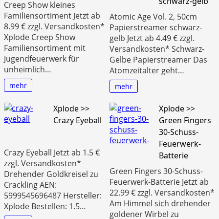
schwarz-gelb
Creep Show kleines
Familiensortiment Jetzt ab
Atomic Age Vol. 2, 50cm
8.99 € zzgl. Versandkosten*
Papierstreamer schwarz-
Xplode Creep Show
gelb Jetzt ab 4.49 € zzgl.
Familiensortiment mit
Versandkosten* Schwarz-
Jugendfeuerwerk für
Gelbe Papierstreamer Das
unheimlich…
Atomzeitalter geht…
mehr
mehr
Xplode >>
Xplode >>
Crazy Eyeball
Green Fingers
30-Schuss-
Feuerwerk-
Crazy Eyeball Jetzt ab 1.5 €
Batterie
zzgl. Versandkosten*
Green Fingers 30-Schuss-
Drehender Goldkreisel zu
Feuerwerk-Batterie Jetzt ab
Crackling AEN:
22.99 € zzgl. Versandkosten*
5999545696487 Hersteller:
Am Himmel sich drehender
Xplode Bestellen: 1.5…
goldener Wirbel zu