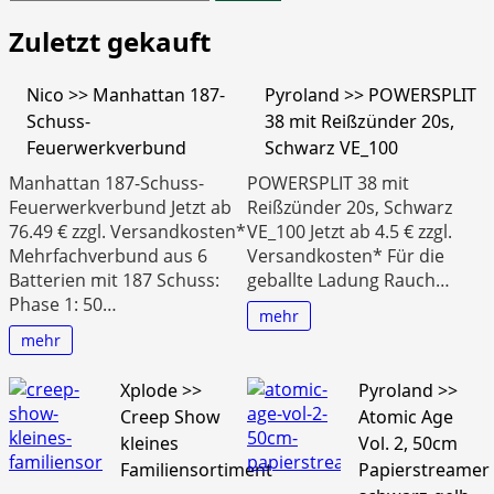
nach:
Zuletzt gekauft
Nico >> Manhattan 187-
Pyroland >> POWERSPLIT
Schuss-
38 mit Reißzünder 20s,
Feuerwerkverbund
Schwarz VE_100
Manhattan 187-Schuss-
POWERSPLIT 38 mit
Feuerwerkverbund Jetzt ab
Reißzünder 20s, Schwarz
76.49 € zzgl. Versandkosten*
VE_100 Jetzt ab 4.5 € zzgl.
Mehrfachverbund aus 6
Versandkosten* Für die
Batterien mit 187 Schuss:
geballte Ladung Rauch…
Phase 1: 50…
mehr
mehr
Xplode >>
Pyroland >>
Creep Show
Atomic Age
kleines
Vol. 2, 50cm
Familiensortiment
Papierstreamer