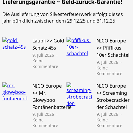
Lieferungsgarantie ~ Geld-zurück-Garantie!
Die Auslieferung von Silvesterfeuerwerk erfolgt dieses
Jahr pünktlich zwischen dem 29.12.25 und 31.12.25
Läubli >> Gold
NICO Europe
Schatz 45s
>> Pfiffikus
10er Schachtel
9. Juli 2026
Keine
9. Juli 2026
zu
Kommentare
Keine
Läubli
zu
Kommentare
>>
NICO
Gold
Euro
NICO Europe
NICO Europe
Schatz
>>
>> Mr.
>> Screaming
45s
Pfiffi
Glowyboo
Strobecrackler
10er
Fontänenbatterie
4er Schachtel
Schac
9. Juli 2026
9. Juli 2026
Keine
Keine
zu
zu
Kommentare
Kommentare
NICO
NICO