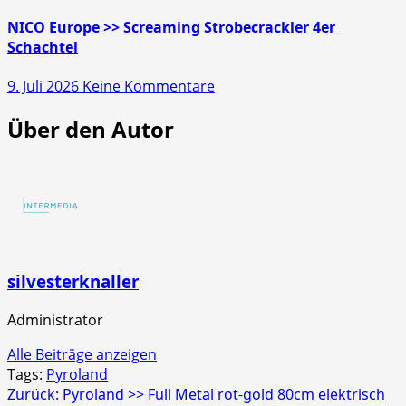
NICO Europe >> Screaming Strobecrackler 4er
Schachtel
zu
9. Juli 2026
Keine Kommentare
NICO
Über den Autor
Europe
>>
Screaming
Strobecrackler
4er
Schachtel
silvesterknaller
Administrator
Alle Beiträge anzeigen
Tags:
Pyroland
Beitragsnavigation
Zurück:
Pyroland >> Full Metal rot-gold 80cm elektrisch