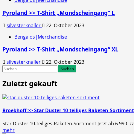
Bengalos|Merchandise
Pyroland >> T-Shirt „Mondscheingang“ L
silvesterknaller
22. Oktober 2023
Bengalos|Merchandise
Pyroland >> T-Shirt „Mondscheingang“ XL
silvesterknaller
22. Oktober 2023
Suchen
nach:
Zuletzt gekauft
Broekhoff >> Star Duster 10-teiliges-Raketen-Sortiment
Star Duster 10-teiliges-Raketen-Sortiment Jetzt ab 6.99 €
mehr