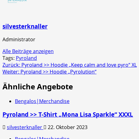
Schachtel
silvesterknaller
Administrator
Alle Beiträge anzeigen
Tags:
Pyroland
Beitragsnavigation
Zurück:
Pyroland >> Hoodie „Keep calm and love pyro“ XL
Weiter:
Pyroland >> Hoodie „Pyrolution“
Ähnliche Angebote
Bengalos|Merchandise
Pyroland >> T-Shirt „Mona Lisa Sparkle“ XXXL
silvesterknaller
22. Oktober 2023