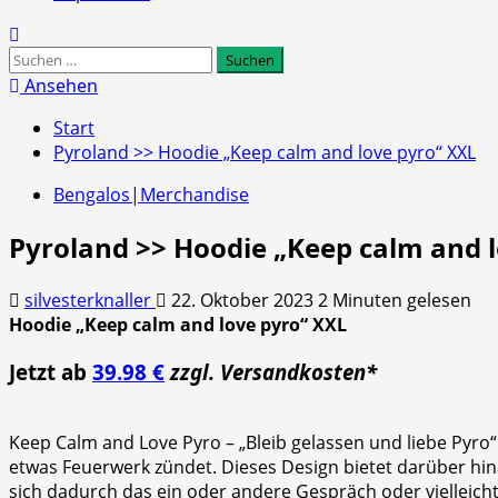
Suchen
nach:
Ansehen
Start
Pyroland >> Hoodie „Keep calm and love pyro“ XXL
Bengalos|Merchandise
Pyroland >> Hoodie „Keep calm and 
silvesterknaller
22. Oktober 2023
2 Minuten gelesen
Hoodie „Keep calm and love pyro“ XXL
Jetzt ab
39.98 €
zzgl. Versandkosten*
Keep Calm and Love Pyro – „Bleib gelassen und liebe Pyro“
etwas Feuerwerk zündet. Dieses Design bietet darüber hina
sich dadurch das ein oder andere Gespräch oder vielleich