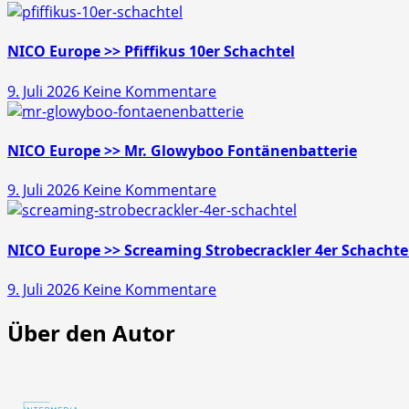
Läubli
>>
Gold
NICO Europe >> Pfiffikus 10er Schachtel
Schatz
zu
9. Juli 2026
Keine Kommentare
45s
NICO
Europe
>>
NICO Europe >> Mr. Glowyboo Fontänenbatterie
Pfiffikus
zu
9. Juli 2026
Keine Kommentare
10er
NICO
Schachtel
Europe
>>
NICO Europe >> Screaming Strobecrackler 4er Schachte
Mr.
zu
9. Juli 2026
Keine Kommentare
Glowyboo
NICO
Fontänenbatterie
Über den Autor
Europe
>>
Screaming
Strobecrackler
4er