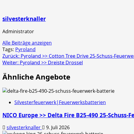
silvesterknaller
Administrator
Alle Beiträge anzeigen
Tags:
Pyroland
Beitragsnavigation
Zurück:
Pyroland >> Cotton Tree Drive 25-Schuss-Feuerwe
Weiter:
Pyroland >> Dreiste Drossel
Ähnliche Angebote
Silvesterfeuerwerk|Feuerwerksbatterien
NICO Europe >> Delta Fire B25-490 25-Schuss-F
silvesterknaller
9. Juli 2026