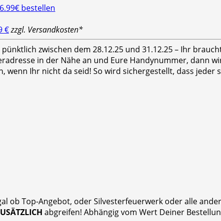
9 €
zzgl. Versandkosten*
hr pünktlich zwischen dem 28.12.25 und 31.12.25 – Ihr brauc
feradresse in der Nähe an und Eure Handynummer, dann wird
n, wenn Ihr nicht da seid! So wird sichergestellt, dass jed
gal ob Top-Angebot, oder Silvesterfeuerwerk oder alle and
ZUSÄTZLICH
abgreifen! Abhängig vom Wert Deiner Bestellung