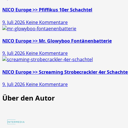
>>
Gold
NICO Europe >> Pfiffikus 10er Schachtel
Schatz
zu
9. Juli 2026
Keine Kommentare
45s
NICO
Europe
>>
NICO Europe >> Mr. Glowyboo Fontänenbatterie
Pfiffikus
zu
9. Juli 2026
Keine Kommentare
10er
NICO
Schachtel
Europe
>>
NICO Europe >> Screaming Strobecrackler 4er Schachte
Mr.
zu
9. Juli 2026
Keine Kommentare
Glowyboo
NICO
Fontänenbatterie
Über den Autor
Europe
>>
Screaming
Strobecrackler
4er
Schachtel