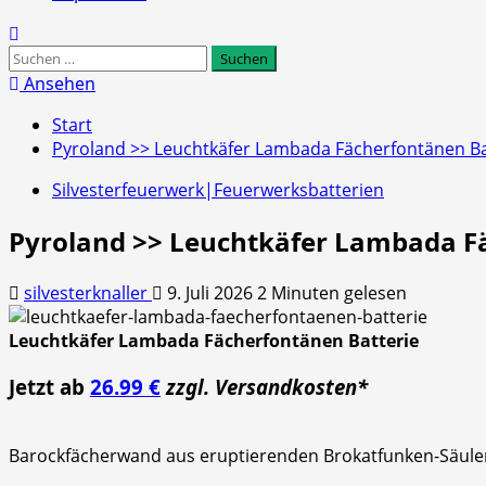
Suchen
nach:
Ansehen
Start
Pyroland >> Leuchtkäfer Lambada Fächerfontänen Ba
Silvesterfeuerwerk|Feuerwerksbatterien
Pyroland >> Leuchtkäfer Lambada F
silvesterknaller
9. Juli 2026
2 Minuten gelesen
Leuchtkäfer Lambada Fächerfontänen Batterie
Jetzt ab
26.99 €
zzgl. Versandkosten*
Barockfächerwand aus eruptierenden Brokatfunken-Säulen 