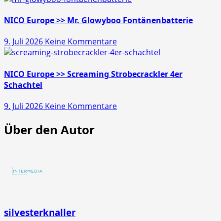
Europe
>>
NICO Europe >> Mr. Glowyboo Fontänenbatterie
Pfiffikus
zu
9. Juli 2026
Keine Kommentare
10er
NICO
Schachtel
Europe
>>
NICO Europe >> Screaming Strobecrackler 4er
Mr.
Schachtel
Glowyboo
zu
9. Juli 2026
Keine Kommentare
Fontänenbatterie
NICO
Über den Autor
Europe
>>
Screaming
Strobecrackler
4er
Schachtel
silvesterknaller