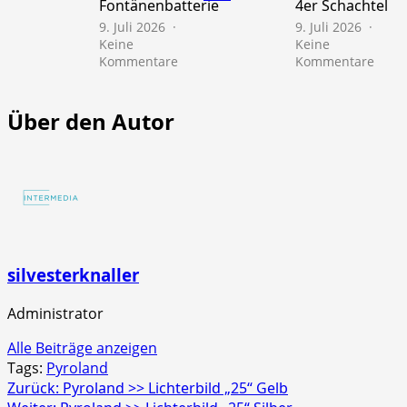
Fontänenbatterie
4er Schachtel
Schac
9. Juli 2026
9. Juli 2026
Keine
Keine
zu
zu
Kommentare
Kommentare
NICO
NICO
Europe
Euro
>>
>>
Über den Autor
Mr.
Scre
Glowyboo
Strob
Fontänenbatterie
4er
Schac
silvesterknaller
Administrator
Alle Beiträge anzeigen
Tags:
Pyroland
Beitragsnavigation
Zurück:
Pyroland >> Lichterbild „25“ Gelb