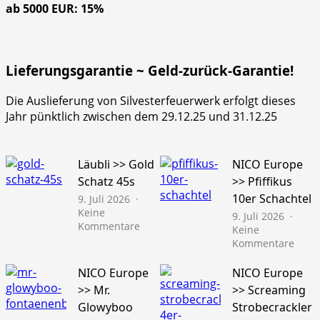
ab 5000 EUR: 15%
Lieferungsgarantie ~ Geld-zurück-Garantie!
Die Auslieferung von Silvesterfeuerwerk erfolgt dieses
Jahr pünktlich zwischen dem 29.12.25 und 31.12.25
Läubli >> Gold
NICO Europe
Schatz 45s
>> Pfiffikus
10er Schachtel
9. Juli 2026
Keine
9. Juli 2026
zu
Kommentare
Keine
Läubli
zu
Kommentare
>>
NICO
Gold
Euro
NICO Europe
NICO Europe
Schatz
>>
>> Mr.
>> Screaming
45s
Pfiffi
Glowyboo
Strobecrackler
10er