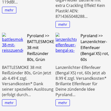
119dB!…
extra Crackling Effekt! Kein
mehr
Plastik! AEN:
8714365048288…
mehr
Pyroland >>
Pyroland >>
BATTLESMOKE
Lanzenlichter-
38 mit
Elfenfeuer
Reißzünder
(Bengal XS) rot,
80s, Grün
60s
BATTLESMOKE 38 mit
Lanzenlichter-Elfenfeuer
Reißzünder 80s, Grün Jetzt
(Bengal XS) rot, 60s Jetzt ab
ab 4.49 € zzgl.
8.99 € zzgl. Versandkosten*
Versandkosten* Dank
Brillante Elfenfeuer für
seiner speziellen Auslösung
Deine zündende Idee
(erfolgt durch…
Pyroland…
mehr
mehr