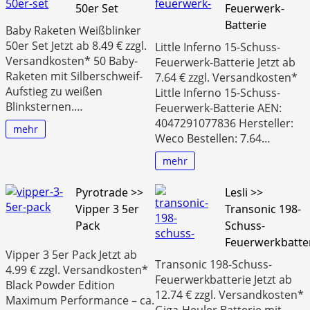
50er Set
Feuerwerk-
Batterie
Baby Raketen Weißblinker
50er Set Jetzt ab 8.49 € zzgl.
Little Inferno 15-Schuss-
Versandkosten* 50 Baby-
Feuerwerk-Batterie Jetzt ab
Raketen mit Silberschweif-
7.64 € zzgl. Versandkosten*
Aufstieg zu weißen
Little Inferno 15-Schuss-
Blinksternen.…
Feuerwerk-Batterie AEN:
4047291077836 Hersteller:
mehr
Weco Bestellen: 7.64…
mehr
Pyrotrade >>
Lesli >>
Vipper 3 5er
Transonic 198-
Pack
Schuss-
Feuerwerkbatte
Vipper 3 5er Pack Jetzt ab
Transonic 198-Schuss-
4.99 € zzgl. Versandkosten*
Feuerwerkbatterie Jetzt ab
Black Powder Edition
12.74 € zzgl. Versandkosten*
Maximum Performance – ca.
Giga-Heuler Batterie mit