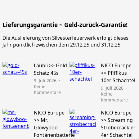
Lieferungsgarantie ~ Geld-zurück-Garantie!
Die Auslieferung von Silvesterfeuerwerk erfolgt dieses
Jahr pünktlich zwischen dem 29.12.25 und 31.12.25
Läubli >> Gold
NICO Europe
Schatz 45s
>> Pfiffikus
10er Schachtel
9. Juli 2026
Keine
9. Juli 2026
zu
Kommentare
Keine
Läubli
zu
Kommentare
>>
NICO
Gold
Euro
NICO Europe
NICO Europe
Schatz
>>
>> Mr.
>> Screaming
45s
Pfiffi
Glowyboo
Strobecrackler
10er
Fontänenbatterie
4er Schachtel
Schac