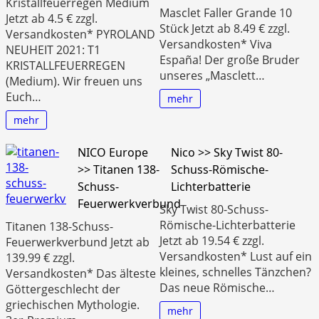
Kristallfeuerregen Medium
Masclet Faller Grande 10
Jetzt ab 4.5 € zzgl.
Stück Jetzt ab 8.49 € zzgl.
Versandkosten* PYROLAND
Versandkosten* Viva
NEUHEIT 2021: T1
España! Der große Bruder
KRISTALLFEUERREGEN
unseres „Masclett…
(Medium). Wir freuen uns
Euch…
mehr
mehr
NICO Europe
Nico >> Sky Twist 80-
>> Titanen 138-
Schuss-Römische-
Schuss-
Lichterbatterie
Feuerwerkverbund
Sky Twist 80-Schuss-
Römische-Lichterbatterie
Titanen 138-Schuss-
Jetzt ab 19.54 € zzgl.
Feuerwerkverbund Jetzt ab
Versandkosten* Lust auf ein
139.99 € zzgl.
kleines, schnelles Tänzchen?
Versandkosten* Das älteste
Das neue Römische…
Göttergeschlecht der
griechischen Mythologie.
mehr