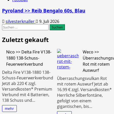
Pyroland >> Reib Bengalo 60s, Blau
silvesterknaller
9. Juli 2026
Suchen
nach:
Zuletzt gekauft
Nico >> Delta Fire V138-
Weco >>
1880 138-Schuss-
Überraschungs
Feuerwerkverbund
Rot mit rotem
Auswurf
Delta Fire V138-1880 138-
Schuss-Feuerwerkverbund
Überraschungsvulkan Rot
Jetzt ab 220 € zzgl.
mit rotem Auswurf Jetzt ab
Versandkosten* Premium
16.99 € zzgl. Versandkosten*
Verbund mit 4 Batterien,
Herrliche Silberfontäne,
138 Schuss und…
gefolgt von einem
gigantischen, bis…
mehr