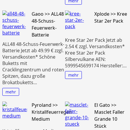
mehr
Gaoo >> ALL48
Xplode >> Kree
48-Schuss-
Star 2er Pack
Feuerwerk-
Batterie
Kree Star 2er Pack Jetzt ab
ALL48 48-Schuss-Feuerwerk-
2.54 € zzgl. Versandkosten*
Batterie Jetzt ab 49.99 € zzgl.
Kree Star 2er Pack
Versandkosten* Schöne
Silbervulkane AEN:
Buketts mit
5999545699174 Hersteller:…
Cracklingzentrum und roten
mehr
Spitzen, dazu große
Brokatbuketts…
mehr
Pyroland >>
El Gato >>
Kristallfeuerregen
Masclet Faller
Medium
Grande 10
Stück