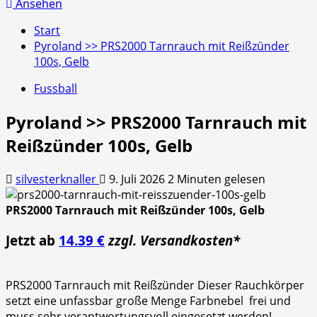
nach:
Ansehen
Start
Pyroland >> PRS2000 Tarnrauch mit Reißzünder
100s, Gelb
Fussball
Pyroland >> PRS2000 Tarnrauch mit
Reißzünder 100s, Gelb
silvesterknaller
9. Juli 2026
2 Minuten gelesen
PRS2000 Tarnrauch mit Reißzünder 100s, Gelb
Jetzt ab
14.39 €
zzgl. Versandkosten*
PRS2000 Tarnrauch mit Reißzünder Dieser Rauchkörper
setzt eine unfassbar große Menge Farbnebel frei und
muss sehr verantwortungsvoll eingesetzt werden!