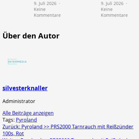
9. Juli 2026
9. Juli 2026
Keine
Keine
zu
zu
Kommentare
Kommentare
NICO
NICO
Europe
Euro
>>
>>
Über den Autor
Mr.
Scre
Glowyboo
Strob
Fontänenbatterie
4er
Schac
silvesterknaller
Administrator
Alle Beiträge anzeigen
Tags:
Pyroland
Beitragsnavigation
Zurück:
Pyroland >> PRS2000 Tarnrauch mit Reißzünder
100s, Rot