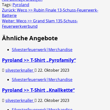
Tags:
Pyroland
Beitragsnavigation
Zurück:
Weco >> Rubin Finale 13-Schuss-Feuerwerk-
Batterie
Weiter:
Weco >> Grand Slam 135-Schuss-
Feuerwerkverbund
Ähnliche Angebote
Silvesterfeuerwerk|Merchandise
Pyroland >> T-Shirt „Pyrofamily“
silvesterknaller
22. Oktober 2023
Silvesterfeuerwerk|Merchandise
Pyroland >> T-Shirt „Knallkette“
silvesterknaller
22. Oktober 2023
Silvesterfeuerwerk|Merchandise