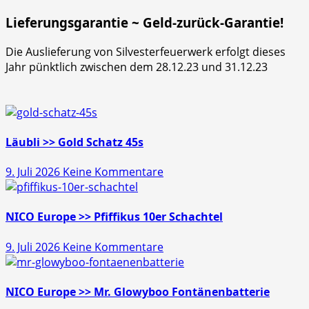
Lieferungsgarantie ~ Geld-zurück-Garantie!
Die Auslieferung von Silvesterfeuerwerk erfolgt dieses
Jahr pünktlich zwischen dem 28.12.23 und 31.12.23
Läubli >> Gold Schatz 45s
zu
9. Juli 2026
Keine Kommentare
Läubli
>>
Gold
NICO Europe >> Pfiffikus 10er Schachtel
Schatz
zu
9. Juli 2026
Keine Kommentare
45s
NICO
Europe
>>
NICO Europe >> Mr. Glowyboo Fontänenbatterie
Pfiffikus