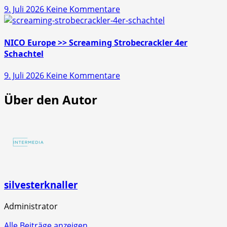
zu
9. Juli 2026
Keine Kommentare
10er
NICO
Schachtel
Europe
>>
NICO Europe >> Screaming Strobecrackler 4er
Mr.
Schachtel
Glowyboo
zu
9. Juli 2026
Keine Kommentare
Fontänenbatterie
NICO
Über den Autor
Europe
>>
Screaming
Strobecrackler
4er
Schachtel
silvesterknaller
Administrator
Alle Beiträge anzeigen