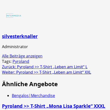
Screaming
Strobecrackler
4er
Schachtel
silvesterknaller
Administrator
Alle Beiträge anzeigen
Tags:
Pyroland
Beitragsnavigation
Zurück:
Pyroland >> T-Shirt „Leben am Limit“ L
Weiter:
Pyroland >> T-Shirt „Leben am Limit“ XXL
Ähnliche Angebote
Bengalos|Merchandise
Pyroland >> T-Shirt „Mona Lisa Sparkle“ XXXL