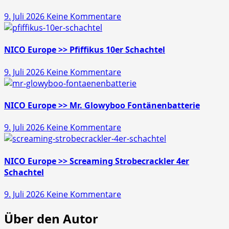
zu
9. Juli 2026
Keine Kommentare
Läubli
>>
Gold
NICO Europe >> Pfiffikus 10er Schachtel
Schatz
zu
9. Juli 2026
Keine Kommentare
45s
NICO
Europe
>>
NICO Europe >> Mr. Glowyboo Fontänenbatterie
Pfiffikus
zu
9. Juli 2026
Keine Kommentare
10er
NICO
Schachtel
Europe
>>
NICO Europe >> Screaming Strobecrackler 4er
Mr.
Schachtel
Glowyboo
zu
9. Juli 2026
Keine Kommentare
Fontänenbatterie
NICO
Über den Autor
Europe
>>