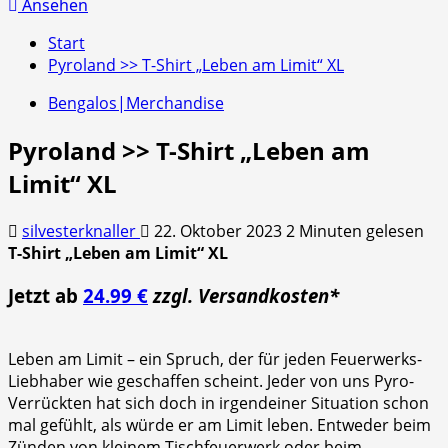
nach:
Ansehen
Start
Pyroland >> T-Shirt „Leben am Limit“ XL
Bengalos|Merchandise
Pyroland >> T-Shirt „Leben am
Limit“ XL
silvesterknaller
22. Oktober 2023
2 Minuten gelesen
T-Shirt „Leben am Limit“ XL
Jetzt ab
24.99 €
zzgl. Versandkosten*
Leben am Limit – ein Spruch, der für jeden Feuerwerks-
Liebhaber wie geschaffen scheint. Jeder von uns Pyro-
Verrückten hat sich doch in irgendeiner Situation schon
mal gefühlt, als würde er am Limit leben. Entweder beim
Zünden von kleinem Tischfeuerwerk oder beim