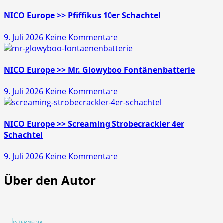
>>
Gold
NICO Europe >> Pfiffikus 10er Schachtel
Schatz
zu
9. Juli 2026
Keine Kommentare
45s
NICO
Europe
>>
NICO Europe >> Mr. Glowyboo Fontänenbatterie
Pfiffikus
zu
9. Juli 2026
Keine Kommentare
10er
NICO
Schachtel
Europe
>>
NICO Europe >> Screaming Strobecrackler 4er
Mr.
Schachtel
Glowyboo
zu
9. Juli 2026
Keine Kommentare
Fontänenbatterie
NICO
Über den Autor
Europe
>>
Screaming
Strobecrackler
4er