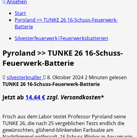
nach:
Ansehen
Start
Pyroland >> TUNKE 26 16-Schuss-Feuerwerk-
Batterie
Silvesterfeuerwerk|Feuerwerksbatterien
Pyroland >> TUNKE 26 16-Schuss-
Feuerwerk-Batterie
silvesterknaller
8. Oktober 2024
2 Minuten gelesen
TUNKE 26 16-Schuss-Feuerwerk-Batterie
Jetzt ab
14.44 €
zzgl. Versandkosten*
Frisch aus dem Labor testet Professor Pyroland seine
TUNKE 26, die nach 25 vergeblichen Tests endlich die
gewünschten, glühend-blinkenden Farbsalze am
Nachthimmel entfesselt. 16 Schuss Blinker in Aquamarin,