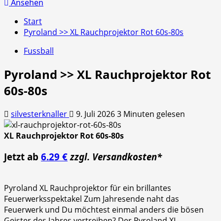
nach:
Ansehen
Start
Pyroland >> XL Rauchprojektor Rot 60s-80s
Fussball
Pyroland >> XL Rauchprojektor Rot
60s-80s
silvesterknaller
9. Juli 2026
3 Minuten gelesen
XL Rauchprojektor Rot 60s-80s
Jetzt ab
6.29 €
zzgl. Versandkosten*
Pyroland XL Rauchprojektor für ein brillantes
Feuerwerksspektakel Zum Jahresende naht das
Feuerwerk und Du möchtest einmal anders die bösen
Geister des Jahres vertreiben? Der Pyroland XL