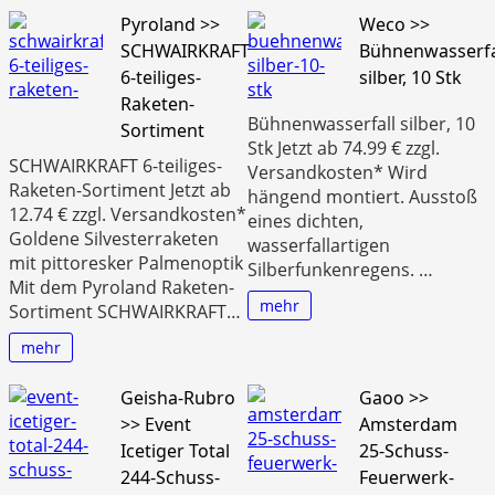
Pyroland >>
Weco >>
SCHWAIRKRAFT
Bühnenwasserfa
6-teiliges-
silber, 10 Stk
Raketen-
Bühnenwasserfall silber, 10
Sortiment
Stk Jetzt ab 74.99 € zzgl.
SCHWAIRKRAFT 6-teiliges-
Versandkosten* Wird
Raketen-Sortiment Jetzt ab
hängend montiert. Ausstoß
12.74 € zzgl. Versandkosten*
eines dichten,
Goldene Silvesterraketen
wasserfallartigen
mit pittoresker Palmenoptik
Silberfunkenregens. …
Mit dem Pyroland Raketen-
mehr
Sortiment SCHWAIRKRAFT…
mehr
Geisha-Rubro
Gaoo >>
>> Event
Amsterdam
Icetiger Total
25-Schuss-
244-Schuss-
Feuerwerk-