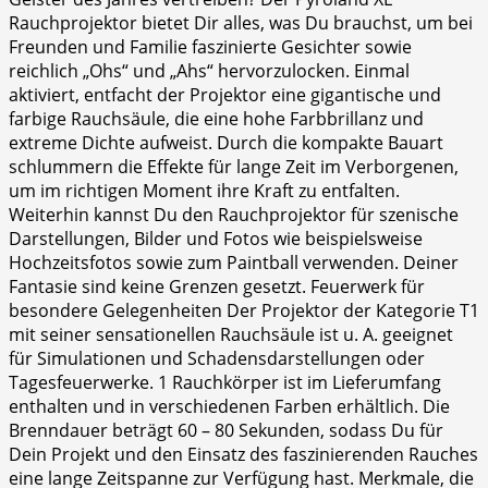
Rauchprojektor bietet Dir alles, was Du brauchst, um bei
Freunden und Familie faszinierte Gesichter sowie
reichlich „Ohs“ und „Ahs“ hervorzulocken. Einmal
aktiviert, entfacht der Projektor eine gigantische und
farbige Rauchsäule, die eine hohe Farbbrillanz und
extreme Dichte aufweist. Durch die kompakte Bauart
schlummern die Effekte für lange Zeit im Verborgenen,
um im richtigen Moment ihre Kraft zu entfalten.
Weiterhin kannst Du den Rauchprojektor für szenische
Darstellungen, Bilder und Fotos wie beispielsweise
Hochzeitsfotos sowie zum Paintball verwenden. Deiner
Fantasie sind keine Grenzen gesetzt. Feuerwerk für
besondere Gelegenheiten Der Projektor der Kategorie T1
mit seiner sensationellen Rauchsäule ist u. A. geeignet
für Simulationen und Schadensdarstellungen oder
Tagesfeuerwerke. 1 Rauchkörper ist im Lieferumfang
enthalten und in verschiedenen Farben erhältlich. Die
Brenndauer beträgt 60 – 80 Sekunden, sodass Du für
Dein Projekt und den Einsatz des faszinierenden Rauches
eine lange Zeitspanne zur Verfügung hast. Merkmale, die