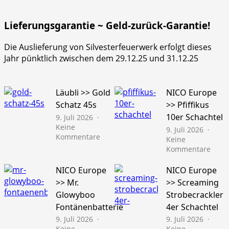
Lieferungsgarantie ~ Geld-zurück-Garantie!
Die Auslieferung von Silvesterfeuerwerk erfolgt dieses
Jahr pünktlich zwischen dem 29.12.25 und 31.12.25
Läubli >> Gold
NICO Europe
Schatz 45s
>> Pfiffikus
10er Schachtel
9. Juli 2026
Keine
9. Juli 2026
zu
Kommentare
Keine
Läubli
zu
Kommentare
>>
NICO
Gold
Euro
NICO Europe
NICO Europe
Schatz
>>
>> Mr.
>> Screaming
45s
Pfiffi
Glowyboo
Strobecrackler
10er
Fontänenbatterie
4er Schachtel
Schac
9. Juli 2026
9. Juli 2026
Keine
Keine