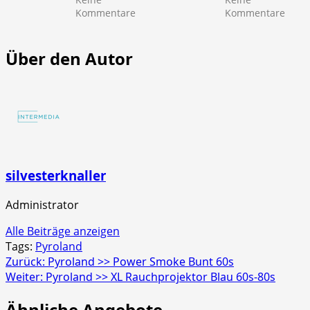
zu
zu
Kommentare
Kommentare
NICO
NICO
Europe
Euro
>>
>>
Über den Autor
Mr.
Scre
Glowyboo
Strob
Fontänenbatterie
4er
Schac
silvesterknaller
Administrator
Alle Beiträge anzeigen
Tags:
Pyroland
Beitragsnavigation
Zurück:
Pyroland >> Power Smoke Bunt 60s
Weiter:
Pyroland >> XL Rauchprojektor Blau 60s-80s
Ähnliche Angebote