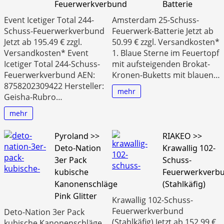
Feuerwerkverbund
Batterie
Event Icetiger Total 244-
Amsterdam 25-Schuss-
Schuss-Feuerwerkverbund
Feuerwerk-Batterie Jetzt ab
Jetzt ab 195.49 € zzgl.
50.99 € zzgl. Versandkosten*
Versandkosten* Event
1. Blaue Sterne im Feuertopf
Icetiger Total 244-Schuss-
mit aufsteigenden Brokat-
Feuerwerkverbund AEN:
Kronen-Buketts mit blauen…
8758202309422 Hersteller:
mehr
Geisha-Rubro…
mehr
Pyroland >>
RIAKEO >>
Deto-Nation
Krawallig 102-
3er Pack
Schuss-
kubische
Feuerwerkverb
Kanonenschläge
(Stahlkäfig)
Pink Glitter
Krawallig 102-Schuss-
Feuerwerkverbund
Deto-Nation 3er Pack
(Stahlkäfig) Jetzt ab 152.99 €
kubische Kanonenschläge