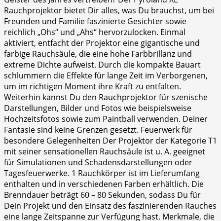
Rauchprojektor bietet Dir alles, was Du brauchst, um bei
Freunden und Familie faszinierte Gesichter sowie
reichlich „Ohs“ und „Ahs“ hervorzulocken. Einmal
aktiviert, entfacht der Projektor eine gigantische und
farbige Rauchsäule, die eine hohe Farbbrillanz und
extreme Dichte aufweist. Durch die kompakte Bauart
schlummern die Effekte für lange Zeit im Verborgenen,
um im richtigen Moment ihre Kraft zu entfalten.
Weiterhin kannst Du den Rauchprojektor für szenische
Darstellungen, Bilder und Fotos wie beispielsweise
Hochzeitsfotos sowie zum Paintball verwenden. Deiner
Fantasie sind keine Grenzen gesetzt. Feuerwerk für
besondere Gelegenheiten Der Projektor der Kategorie T1
mit seiner sensationellen Rauchsäule ist u. A. geeignet
für Simulationen und Schadensdarstellungen oder
Tagesfeuerwerke. 1 Rauchkörper ist im Lieferumfang
enthalten und in verschiedenen Farben erhältlich. Die
Brenndauer beträgt 60 – 80 Sekunden, sodass Du für
Dein Projekt und den Einsatz des faszinierenden Rauches
eine lange Zeitspanne zur Verfügung hast. Merkmale, die