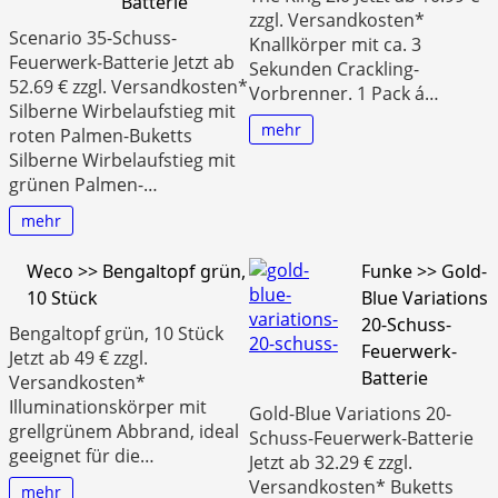
Batterie
zzgl. Versandkosten*
Scenario 35-Schuss-
Knallkörper mit ca. 3
Feuerwerk-Batterie Jetzt ab
Sekunden Crackling-
52.69 € zzgl. Versandkosten*
Vorbrenner. 1 Pack á…
Silberne Wirbelaufstieg mit
mehr
roten Palmen-Buketts
Silberne Wirbelaufstieg mit
grünen Palmen-…
mehr
Weco >> Bengaltopf grün,
Funke >> Gold-
10 Stück
Blue Variations
20-Schuss-
Bengaltopf grün, 10 Stück
Feuerwerk-
Jetzt ab 49 € zzgl.
Batterie
Versandkosten*
Illuminationskörper mit
Gold-Blue Variations 20-
grellgrünem Abbrand, ideal
Schuss-Feuerwerk-Batterie
geeignet für die…
Jetzt ab 32.29 € zzgl.
Versandkosten* Buketts
mehr