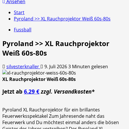
nach:
Ansehen
Start
Pyroland >> XL Rauchprojektor Weiß 60s-80s
Fussball
Pyroland >> XL Rauchprojektor
Weiß 60s-80s
silvesterknaller
9. Juli 2026
3 Minuten gelesen
XL Rauchprojektor Weiß 60s-80s
Jetzt ab
6.29 €
zzgl. Versandkosten*
Pyroland XL Rauchprojektor für ein brillantes
Feuerwerksspektakel Zum Jahresende naht das
Feuerwerk und Du möchtest einmal anders die bösen
Geister des Jahres vertreiben? Der Pyroland XL