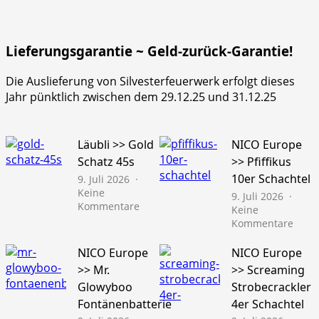
Lieferungsgarantie ~ Geld-zurück-Garantie!
Die Auslieferung von Silvesterfeuerwerk erfolgt dieses
Jahr pünktlich zwischen dem 29.12.25 und 31.12.25
Läubli >> Gold
NICO Europe
Schatz 45s
>> Pfiffikus
10er Schachtel
9. Juli 2026
Keine
9. Juli 2026
zu
Kommentare
Keine
Läubli
zu
Kommentare
>>
NICO
Gold
Euro
NICO Europe
NICO Europe
Schatz
>>
>> Mr.
>> Screaming
45s
Pfiffi
Glowyboo
Strobecrackler
10er
Fontänenbatterie
4er Schachtel
Schac