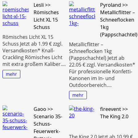
Lesli >>
Pyroland >>
Römisches
Metallicflitter –
Licht XL 15
Schneeflocken
Schuss
1kg
(Pappschachtel)
Römisches Licht XL 15
Schuss Jetzt ab 1.99 € zzgl.
Metallicflitter –
Versandkosten* Knall-
Schneeflocken 1kg
Crackling Römisches Licht
(Pappschachtel) Jetzt ab
mit extra großem Kaliber.…
22.05 € zzgl. Versandkosten*
Für professionelle Konfetti-
mehr
Kanonen im In- und
Outdoorbereich.…
mehr
Gaoo >>
fireevent >>
Scenario 35-
The King 2.0
Schuss-
Feuerwerk-
The King 2.0 Jetzt ab 10.99 €