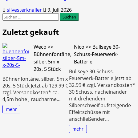
silvesterknaller
9. Juli 2026
Suchen
nach:
Zuletzt gekauft
Weco >>
Nico >> Bullseye 30-
Bühnenfontäne,
Schuss-Feuerwerk-
silber. 5m x
Batterie
20s, 5 Stück
Bullseye 30-Schuss-
Feuerwerk-Batterie Jetzt ab
Bühnenfontäne, silber. 5m x
32.99 € zzgl. Versandkosten*
20s, 5 Stück Jetzt ab 129.99 €
30 Schuss, nacheinander
zzgl. Versandkosten* ca.
mit drehendem
4,5m hohe , raucharme…
Silberschweif aufsteigende
mehr
Effektschüsse mit
anschließender…
mehr