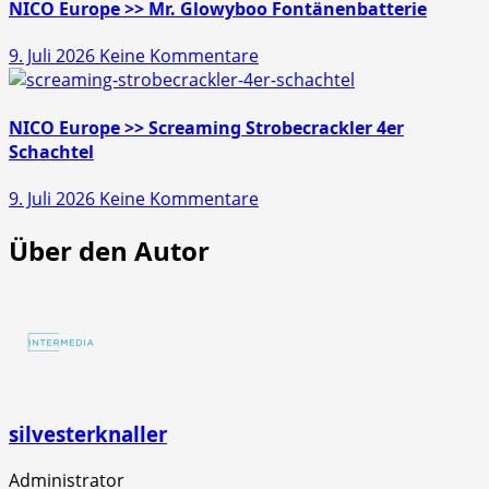
>>
NICO Europe >> Mr. Glowyboo Fontänenbatterie
Pfiffikus
zu
9. Juli 2026
Keine Kommentare
10er
NICO
Schachtel
Europe
>>
NICO Europe >> Screaming Strobecrackler 4er
Mr.
Schachtel
Glowyboo
zu
9. Juli 2026
Keine Kommentare
Fontänenbatterie
NICO
Über den Autor
Europe
>>
Screaming
Strobecrackler
4er
Schachtel
silvesterknaller
Administrator