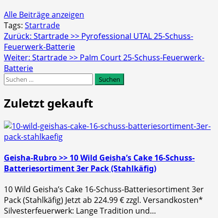
Alle Beiträge anzeigen
Tags:
Startrade
Beitragsnavigation
Zurück:
Startrade >> Pyrofessional UTAL 25-Schuss-
Feuerwerk-Batterie
Weiter:
Startrade >> Palm Court 25-Schuss-Feuerwerk-
Batterie
Suchen
nach:
Zuletzt gekauft
Geisha-Rubro >> 10 Wild Geisha’s Cake 16-Schuss-
Batteriesortiment 3er Pack (Stahlkäfig)
10 Wild Geisha’s Cake 16-Schuss-Batteriesortiment 3er
Pack (Stahlkäfig) Jetzt ab 224.99 € zzgl. Versandkosten*
Silvesterfeuerwerk: Lange Tradition und…