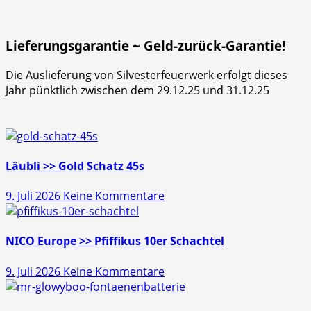
Lieferungsgarantie ~ Geld-zurück-Garantie!
Die Auslieferung von Silvesterfeuerwerk erfolgt dieses
Jahr pünktlich zwischen dem 29.12.25 und 31.12.25
Läubli >> Gold Schatz 45s
zu
9. Juli 2026
Keine Kommentare
Läubli
>>
Gold
NICO Europe >> Pfiffikus 10er Schachtel
Schatz
zu
9. Juli 2026
Keine Kommentare
45s
NICO
Europe