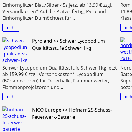
Einhornglitzer Blau/Silber 45s Jetzt ab 13.99 € zzgl.
Römi
Versandkosten* Auf die Plätze, fertig, Pyroland
11.89
Einhornglitzer Du möchtest für…
Klas
mehr
meh
Pyroland >> Schwer Lycopodium
Qualitätsstufe Schwer 1Kg
Schwer Lycopodium Qualitätsstufe Schwer 1Kg Jetzt
Nord
ab 159.99 € zzgl. Versandkosten* Lycopodium
Batte
(Bärlappsporen) für Feuerbälle, Flammenwerfer,
Supe
Flammenprojektoren und…
bezah
mehr
meh
NICO Europe >> Hofnarr 25-Schuss-
Feuerwerk-Batterie