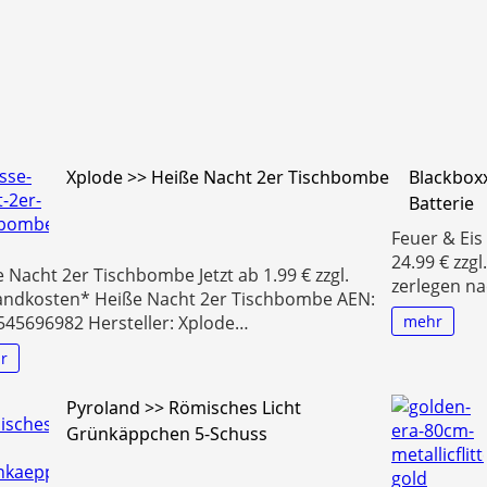
Xplode >> Heiße Nacht 2er Tischbombe
Blackboxx
Batterie
Feuer & Eis
24.99 € zzg
 Nacht 2er Tischbombe Jetzt ab 1.99 € zzgl.
zerlegen na
andkosten* Heiße Nacht 2er Tischbombe AEN:
mehr
545696982 Hersteller: Xplode…
r
Pyroland >> Römisches Licht
Grünkäppchen 5-Schuss