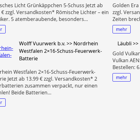
sches Licht Grünkäppchen 5-Schuss Jetzt ab
Golden Era 8
 € zzgl. Versandkosten* Römische Lichter – ein
zzgl. Versa
siker. 5 atemberaubende, besonders…
Zeiten bre
r
mehr
Wolff Vuurwerk b.v. >> Nordrhein
Läubli >>
Westfalen 2×16-Schuss-Feuerwerk-
Gold Vulkan
Batterie
Vulkan AEN:
Bestellen: 6
rhein Westfalen 2×16-Schuss-Feuerwerk-
mehr
rie Jetzt ab 13.99 € zzgl. Versandkosten* 2
rbatterien zusammen verpackt, nur einen
len! Beide Batterien…
r