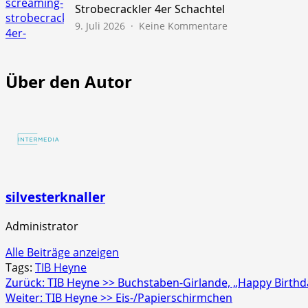
45s
Strobecrackler 4er Schachtel
zu
9. Juli 2026
Keine Kommentare
NICO
Europe
>>
Über den Autor
Screaming
Strobecrackler
4er
Schachtel
silvesterknaller
Administrator
Alle Beiträge anzeigen
Tags:
TIB Heyne
Beitragsnavigation
Zurück:
TIB Heyne >> Buchstaben-Girlande, „Happy Birthd
Weiter:
TIB Heyne >> Eis-/Papierschirmchen