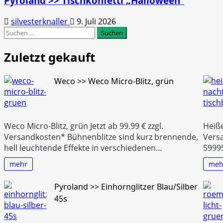
Pyroland >> Tischkonfetti „Halloween“
silvesterknaller
9. Juli 2026
Suchen
nach:
Zuletzt gekauft
Weco >> Weco Micro-Blitz, grün
Weco Micro-Blitz, grün Jetzt ab 99.99 € zzgl.
Heiße
Versandkosten* Bühnenblitze sind kurz brennende,
Vers
hell leuchtende Effekte in verschiedenen…
5999
mehr
meh
Pyroland >> Einhornglitzer Blau/Silber
45s