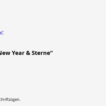
e“
New Year & Sterne“
chriftzügen.