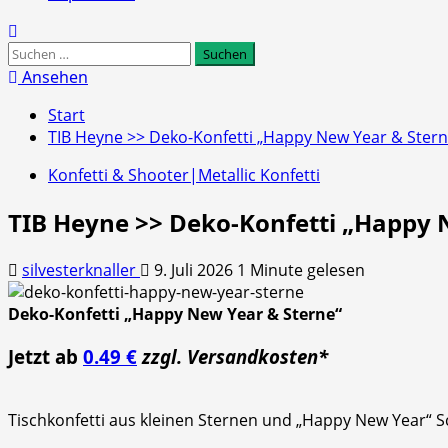
Suchen
nach:
Ansehen
Start
TIB Heyne >> Deko-Konfetti „Happy New Year & Stern
Konfetti & Shooter|Metallic Konfetti
TIB Heyne >> Deko-Konfetti „Happy 
silvesterknaller
9. Juli 2026
1 Minute gelesen
Deko-Konfetti „Happy New Year & Sterne“
Jetzt ab
0.49 €
zzgl. Versandkosten*
Tischkonfetti aus kleinen Sternen und „Happy New Year“ S