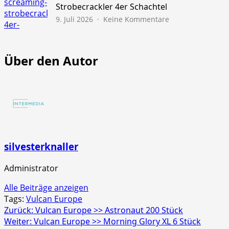
45s
Strobecrackler 4er Schachtel
zu
9. Juli 2026
Keine Kommentare
NICO
Europe
>>
Über den Autor
Screaming
Strobecrackler
4er
Schachtel
silvesterknaller
Administrator
Alle Beiträge anzeigen
Tags:
Vulcan Europe
Beitragsnavigation
Zurück:
Vulcan Europe >> Astronaut 200 Stück
Weiter:
Vulcan Europe >> Morning Glory XL 6 Stück