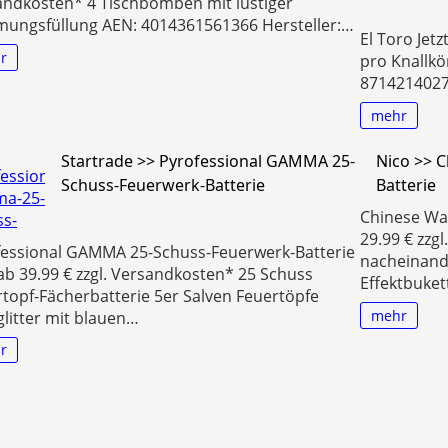
andkosten* 4 Tischbomben mit lustiger
mungsfüllung AEN: 4014361561366 Hersteller:…
El Toro Jet
r
pro Knallkö
8714214027
mehr
Startrade >> Pyrofessional GAMMA 25-
Nico >> C
Schuss-Feuerwerk-Batterie
Batterie
Chinese Wal
29.99 € zzg
fessional GAMMA 25-Schuss-Feuerwerk-Batterie
nacheinande
 ab 39.99 € zzgl. Versandkosten* 25 Schuss
Effektbuket
topf-Fächerbatterie 5er Salven Feuertöpfe
mehr
litter mit blauen…
r