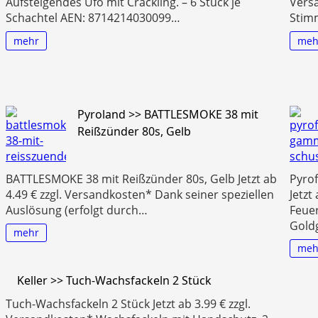
Aufsteigendes Ufo mit Crackling. – 6 Stück je
Vers
Schachtel AEN: 8714214030099…
Stim
mehr
meh
Pyroland >> BATTLESMOKE 38 mit
Reißzünder 80s, Gelb
BATTLESMOKE 38 mit Reißzünder 80s, Gelb Jetzt ab
Pyro
4.49 € zzgl. Versandkosten* Dank seiner speziellen
Jetzt
Auslösung (erfolgt durch…
Feuer
Goldg
mehr
meh
Keller >> Tuch-Wachsfackeln 2 Stück
Tuch-Wachsfackeln 2 Stück Jetzt ab 3.99 € zzgl.