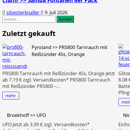
Cialfir >> Samba Fontänen 6er Pack
silvesterknaller
9. Juli 2026
Suchen
nach:
Zuletzt gekauft
Pyroland >> PRS800 Tarnrauch mit
Reißzünder 45s, Orange
PRS800 Tarnrauch mit Reißzünder 45s, Orange Jetzt
Glitz
ab 7.19 € zzgl. Versandkosten* PRS800 Tarnrauch
8.08 
mit Reißzünder PRS800 –…
Batte
Pfin
mehr
meh
Broekhoff >> UFO
Nic
UFO Jetzt ab 3.39 € zzgl. Versandkosten*
Einho