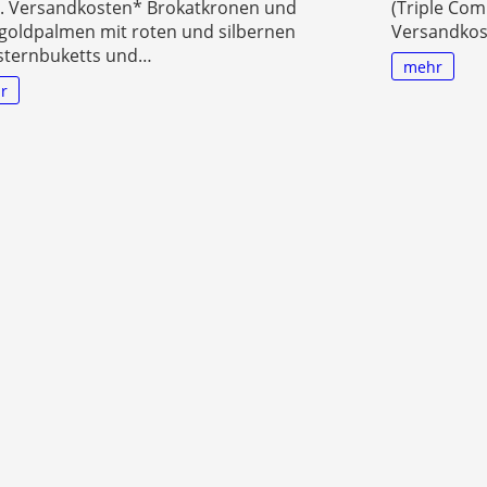
gl. Versandkosten* Brokatkronen und
(Triple Com
goldpalmen mit roten und silbernen
Versandkos
ksternbuketts und…
mehr
r