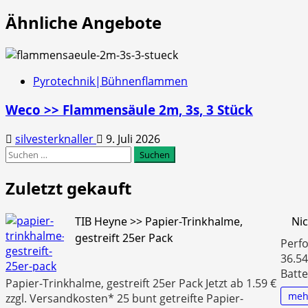
Ähnliche Angebote
Pyrotechnik|Bühnenflammen
Weco >> Flammensäule 2m, 3s, 3 Stück
silvesterknaller
9. Juli 2026
Suchen
nach:
Zuletzt gekauft
TIB Heyne >> Papier-Trinkhalme,
Ni
gestreift 25er Pack
Perfo
36.54
Batte
Papier-Trinkhalme, gestreift 25er Pack Jetzt ab 1.59 €
meh
zzgl. Versandkosten* 25 bunt getreifte Papier-