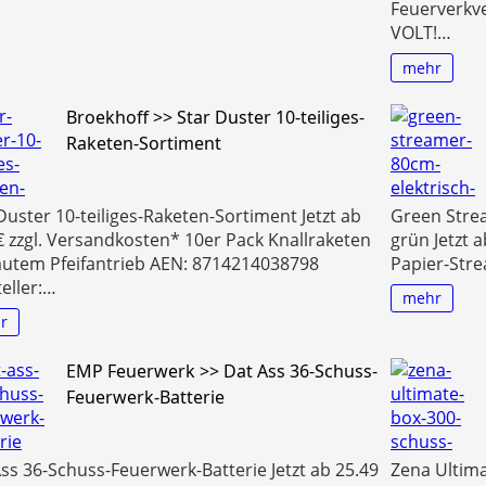
Feuerverkv
VOLT!…
mehr
Broekhoff >> Star Duster 10-teiliges-
Raketen-Sortiment
Duster 10-teiliges-Raketen-Sortiment Jetzt ab
Green Stre
€ zzgl. Versandkosten* 10er Pack Knallraketen
grün Jetzt 
autem Pfeifantrieb AEN: 8714214038798
Papier-Str
eller:…
mehr
r
EMP Feuerwerk >> Dat Ass 36-Schuss-
Feuerwerk-Batterie
ss 36-Schuss-Feuerwerk-Batterie Jetzt ab 25.49
Zena Ultim