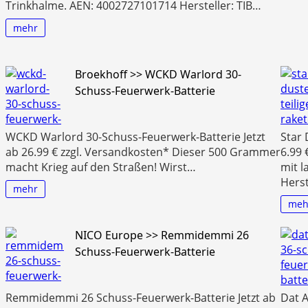
Trinkhalme. AEN: 4002727101714 Hersteller: TIB…
mehr
Broekhoff >> WCKD Warlord 30-
Schuss-Feuerwerk-Batterie
WCKD Warlord 30-Schuss-Feuerwerk-Batterie Jetzt
Star 
ab 26.99 € zzgl. Versandkosten* Dieser 500 Grammer
6.99 
macht Krieg auf den Straßen! Wirst…
mit l
Herst
mehr
meh
NICO Europe >> Remmidemmi 26
Schuss-Feuerwerk-Batterie
Remmidemmi 26 Schuss-Feuerwerk-Batterie Jetzt ab
Dat A