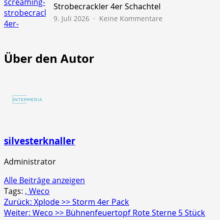
45s
Strobecrackler 4er Schachtel
zu
9. Juli 2026
Keine Kommentare
NICO
Europe
>>
Über den Autor
Screaming
Strobecrackler
4er
Schachtel
silvesterknaller
Administrator
Alle Beiträge anzeigen
Tags:
, Weco
Beitragsnavigation
Zurück:
Xplode >> Storm 4er Pack
Weiter:
Weco >> Bühnenfeuertopf Rote Sterne 5 Stück